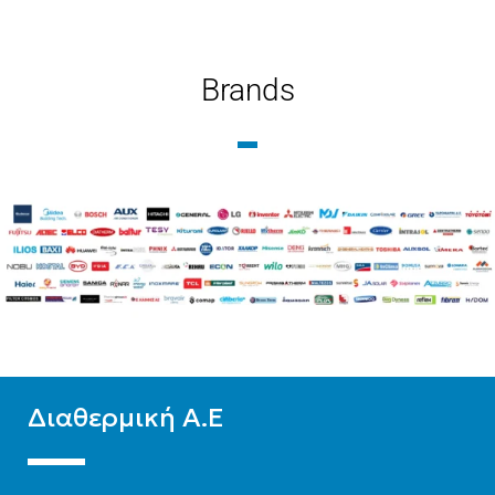
ΜΉΚΟΣ
400
ΜΉΚΟΣ
900
ΤΎΠΟΣ ΒΡΌΓΧΟΥ
ΤΎΠΟΣ ΒΡΌΓΧΟΥ
Brands
Εξωτερικού Βρόγχου
Εξωτερικού Βρόγχου
ΤΎΠΟΣ ΣΤΗΛΏΝ
ΤΎΠΟΣ ΣΤΗΛΏΝ
Δίστηλο
,
Μονόστηλο
,
Δίστηλο
,
Μονόστηλο
,
Τρίστηλο
Τρίστηλο
Διαθερμική Α.Ε