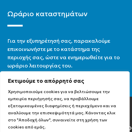
Ωράριο καταστημάτων
Για την εξυπηρέτησή σας, παρακαλούμε
επικοινωνήστε με το κατάστημα της
περιοχής σας, ώστε να ενημερωθείτε για το
ωράριο λειτουργίας του.
Εκτιμούμε το απόρρητό σας
Ωράριο λειτουργίας : 07:30 – 16:00
Χρησιμοποιούμε cookies για να βελτιώσουμε την
εμπειρία περιήγησής σας, να προβάλλουμε
εξατομικευμένες διαφημίσεις ή περιεχόμενο και να
Diathermiki.gr © 2022
αναλύουμε την επισκεψιμότητά μας. Κάνοντας κλικ
στο "Αποδοχή όλων", συναινείτε στη χρήση των
cookies από εμάς.
Αρ. Γ.Ε.ΜΗ: 0584471040