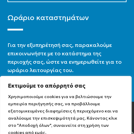
Ωράριο καταστημάτων
Για την εξυπηρέτησή σας, παρακαλούμε
επικοινωνήστε με το κατάστημα της
περιοχής σας, ώστε να ενημερωθείτε για το
ωράριο λειτουργίας του.
Εκτιμούμε το απόρρητό σας
Ωράριο λειτουργίας : 07:30 – 16:00
Χρησιμοποιούμε cookies για να βελτιώσουμε την
εμπειρία περιήγησής σας, να προβάλλουμε
εξατομικευμένες διαφημίσεις ή περιεχόμενο και να
Diathermiki.gr © 2022
αναλύουμε την επισκεψιμότητά μας. Κάνοντας κλικ
στο "Αποδοχή όλων", συναινείτε στη χρήση των
cookies από εμάς.
Αρ. Γ.Ε.ΜΗ: 0584471040