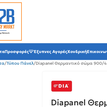
τα
Προσφορές
💡 Έξυπνες Αγορές
Χονδρική
Επικοινω
τα
Τύπου Πάνελ
Diapanel Θερμαντικό σώμα 900/
Diapanel Θερ