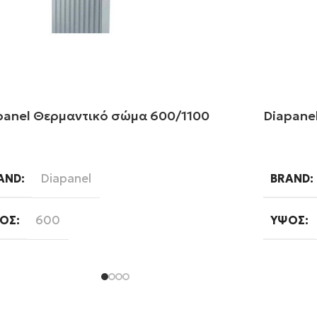
panel Θερμαντικό σώμα 600/1100
Diapane
αβάστε περισσότερα
Διαβάστ
Diapanel
AND
BRAND
600
ΟΣ
ΎΨΟΣ
1100
ΚΟΣ
ΜΉΚΟΣ
Εξωτερικού Βρόγχου
ΠΟΣ ΒΡΌΓΧΟΥ
ΤΎΠΟΣ 