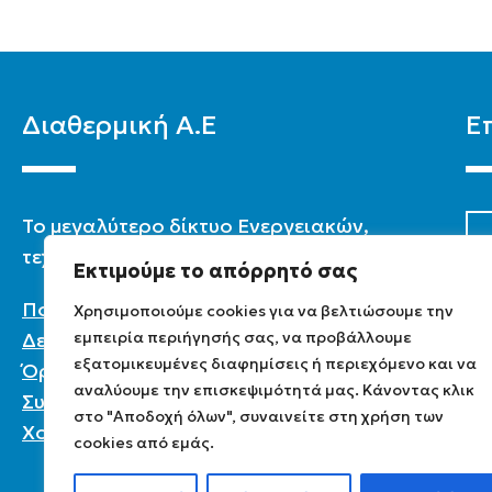
Διαθερμική Α.Ε
Ε
To μεγαλύτερο δίκτυο Ενεργειακών,
τεχνικών & καταστημάτων στην Ελλάδα.
Εκτιμούμε το απόρρητό σας
Πολιτική Προστασίας Προσωπικών
Χρησιμοποιούμε cookies για να βελτιώσουμε την
εμπειρία περιήγησής σας, να προβάλλουμε
Δεδομένων
εξατομικευμένες διαφημίσεις ή περιεχόμενο και να
Όροι χρήσης
αναλύουμε την επισκεψιμότητά μας. Κάνοντας κλικ
Συχνές ερωτήσεις
στο "Αποδοχή όλων", συναινείτε στη χρήση των
Χονδρική
cookies από εμάς.