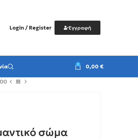
Login / Register
Εγγραφή
0
νία
0,00
€
400
μαντικό σώμα