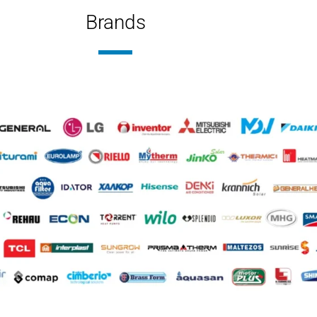
Brands
ΠΟΣ ΣΤΗΛΏΝ
ΤΎΠΟΣ 
στηλο
,
Μονόστηλο
,
Τρίστηλο
Δίστηλ