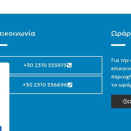
πικοινωνία
Ωράρ
Για την
+30 2310 535975
επικοιν
περιοχή
+30 2310 536696
το ωράρ
Ω