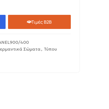
Τιμές B2B
ANEL900/400
ερμαντικά Σώματα
,
Τύπου