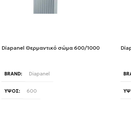
Diapanel Θερμαντικό σώμα 600/1000
Dia
Διαβάστε περισσότερα
Δι
Diapanel
BRAND
BR
600
ΎΨΟΣ
ΎΨ
1000
ΜΉΚΟΣ
ΜΉ
Εξωτερικού Βρόγχου
ΤΎΠΟΣ ΒΡΌΓΧΟΥ
ΤΎ