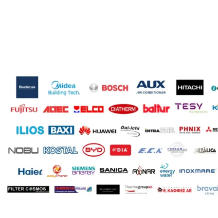
ΤΎΠΟΣ ΣΤΗΛΏΝ
ΤΎ
Δίστηλο
,
Μονόστηλο
,
Τρίστηλο
Δί