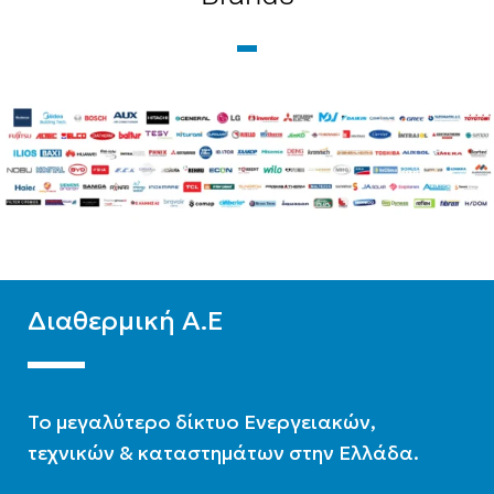
Εξωτερικού Βρόγχου
Εξωτερικού Βρόγχου
ΤΎΠΟΣ ΣΤΗΛΏΝ
ΤΎΠΟΣ ΣΤΗΛΏΝ
Δίστηλο
,
Μονόστηλο
,
Δίστηλο
,
Μονόστηλο
,
Τρίστηλο
Τρίστηλο
Διαθερμική Α.Ε
To μεγαλύτερο δίκτυο Ενεργειακών,
τεχνικών & καταστημάτων στην Ελλάδα.