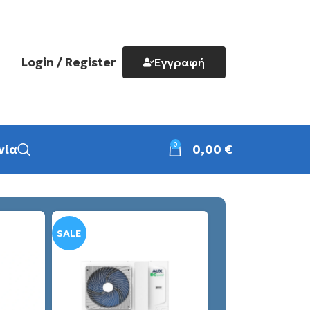
Login / Register
Εγγραφή
0
νία
0,00
€
SALE