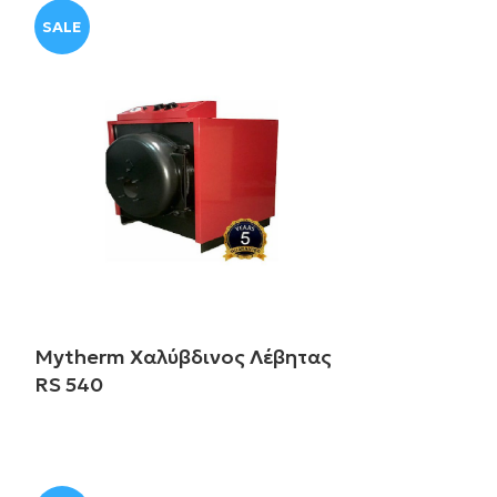
SALE
Mytherm Χαλύβδινος Λέβητας
RS 540
Διαβάστε περισσότερα