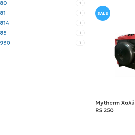
80
1
81
1
SALE
814
1
85
1
930
1
Mytherm Χαλύ
RS 250
Διαβάστε περισ