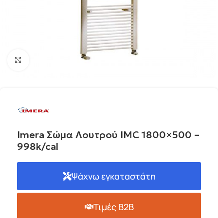
Click to enlarge
Imera Σώμα Λουτρού IMC 1800×500 –
998k/cal
Ψάχνω εγκαταστάτη
Τιμές B2B