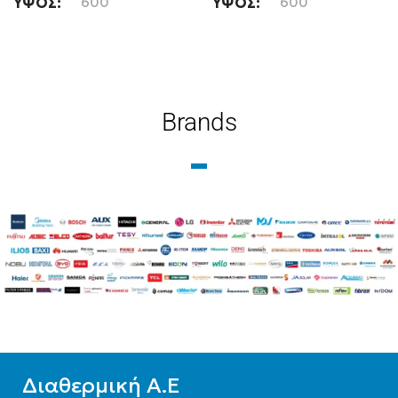
ΎΨΟΣ
600
ΎΨΟΣ
600
ΜΉΚΟΣ
1200
ΜΉΚΟΣ
1400
ΤΎΠΟΣ ΒΡΌΓΧΟΥ
ΤΎΠΟΣ ΒΡΌΓΧΟΥ
Brands
Εξωτερικού Βρόγχου
Εξωτερικού Βρόγχου
ΤΎΠΟΣ ΣΤΗΛΏΝ
ΤΎΠΟΣ ΣΤΗΛΏΝ
Δίστηλο
,
Μονόστηλο
,
Δίστηλο
,
Μονόστηλο
,
Τρίστηλο
Τρίστηλο
Διαθερμική Α.Ε