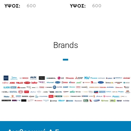
ΎΨΟΣ
600
ΎΨΟΣ
600
ΜΉΚΟΣ
1100
ΜΉΚΟΣ
800
ΤΎΠΟΣ ΒΡΌΓΧΟΥ
ΤΎΠΟΣ ΒΡΌΓΧΟΥ
Brands
Εξωτερικού Βρόγχου
Εξωτερικού Βρόγχου
ΤΎΠΟΣ ΣΤΗΛΏΝ
ΤΎΠΟΣ ΣΤΗΛΏΝ
Δίστηλο
,
Μονόστηλο
,
Δίστηλο
,
Μονόστηλο
,
Τρίστηλο
Τρίστηλο