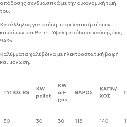
απόδοσης συνδυαστικά με την οικονομική τιμή
του.
Κατάλληλος για καύση πετρελαίου ή αέριων
καυσίμων και Pellet. Υψηλή απόδοση καύσης έως
94%
Καλύμματα χαλύβδινα με ηλεκτροστατική βαφή
και μόνωση.
KW
KW
ΚΑΠΝ/
ΤΥΠΟΣ
RS
oil-
ΒΑΡΟΣ
pellet
ΧΟΣ
gas
30
30
30
118
140
1