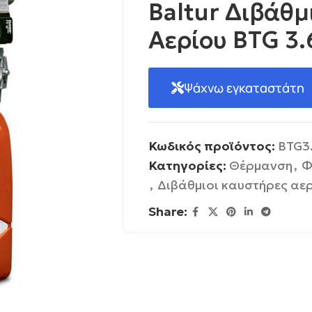
Baltur Διβάθ
Αερίου BTG 3
Ψάχνω εγκαταστάτη
Κωδικός προϊόντος:
BTG3
Κατηγορίες:
Θέρμανση
,
Φ
,
Διβάθμιοι καυστήρες αε
Share: