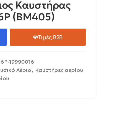
μιος Καυστήρας
.6P (BM405)
Τιμές B2B
.6P-19990016
υσικό Αέριο
,
Καυστήρες αερίου
ρίου