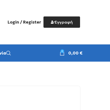
Login / Register
Εγγραφή
0
νία
0,00
€