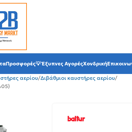
τα
Προσφορές
💡 Έξυπνες Αγορές
Χονδρική
Επικοινω
στήρες αερίου
Διβάθμιοι καυστήρες αερίου
405)