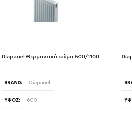
Diapanel Θερμαντικό σώμα 600/1100
Dia
Διαβάστε περισσότερα
Δι
Diapanel
BRAND
BR
600
ΎΨΟΣ
ΎΨ
1100
ΜΉΚΟΣ
ΜΉ