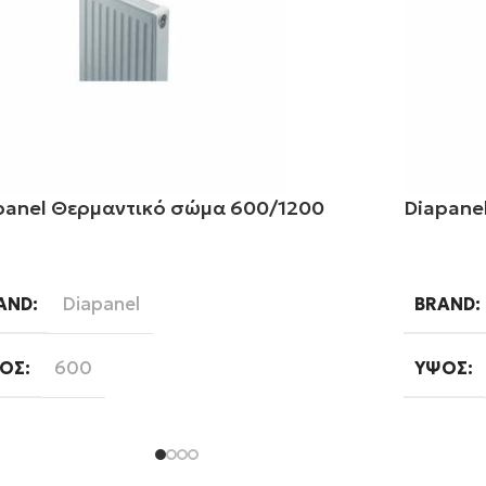
panel Θερμαντικό σώμα 600/1200
Diapane
αβάστε περισσότερα
Διαβάστ
Diapanel
AND
BRAND
600
ΟΣ
ΎΨΟΣ
1200
ΚΟΣ
ΜΉΚΟΣ