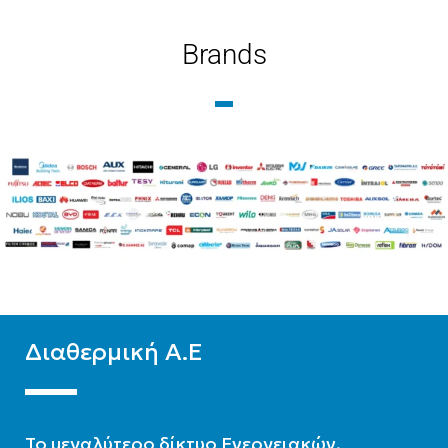
ΤΎΠΟΣ ΒΡΌΓΧΟΥ
ΤΎΠΟΣ ΒΡΌΓΧΟΥ
Brands
Εξωτερικού Βρόγχου
Εξωτερικού Βρόγχου
ΤΎΠΟΣ ΣΤΗΛΏΝ
ΤΎΠΟΣ ΣΤΗΛΏΝ
Δίστηλο
,
Μονόστηλο
,
Δίστηλο
,
Μονόστηλο
,
Τρίστηλο
Τρίστηλο
Διαθερμική Α.Ε
To μεγαλύτερο δίκτυο Ενεργειακών,