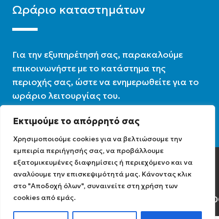
Ωράριο καταστημάτων
Για την εξυπηρέτησή σας, παρακαλούμε
επικοινωνήστε με το κατάστημα της
περιοχής σας, ώστε να ενημερωθείτε για το
ωράριο λειτουργίας του.
Εκτιμούμε το απόρρητό σας
Ωράριο λειτουργίας : 07:30 – 16:00
Χρησιμοποιούμε cookies για να βελτιώσουμε την
εμπειρία περιήγησής σας, να προβάλλουμε
εξατομικευμένες διαφημίσεις ή περιεχόμενο και να
Diathermiki.gr © 2022
αναλύουμε την επισκεψιμότητά μας. Κάνοντας κλικ
στο "Αποδοχή όλων", συναινείτε στη χρήση των
cookies από εμάς.
Αρ. Γ.Ε.ΜΗ: 0584471040