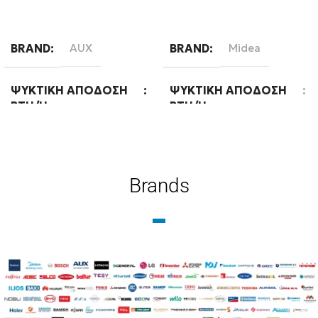
Διαβάστε περισσότερα
Διαβάστε περισσότερα
BRAND
AUX
BRAND
Midea
ΨΥΚΤΙΚΉ ΑΠΌΔΟΣΗ
ΨΥΚΤΙΚΉ ΑΠΌΔΟΣΗ
BTU/H
BTU/H
12000
18000
Brands
ΕΝΕΡΓΕΙΑΚΉ ΚΛΆΣΗ
ΕΝΕΡΓΕΙΑΚΉ ΚΛΆΣΗ
ΨΎΞΗΣ
ΨΎΞΗΣ
A++
A++
WIFI
Standard
WIFI
Standard