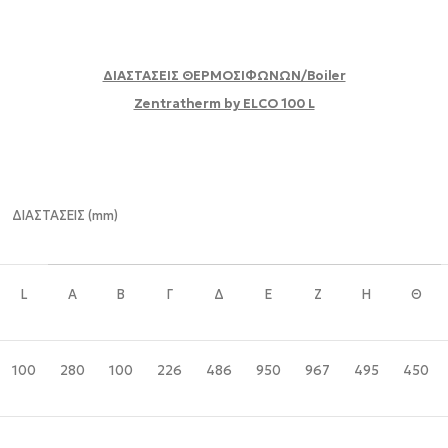
ΔΙΑΣΤΑΣΕΙΣ ΘΕΡΜΟΣΙΦΩΝΩΝ/Boiler
Zentratherm by ELCO 100 L
ΔΙΑΣΤΑΣΕΙΣ (mm)
L
A
B
Γ
Δ
E
Ζ
H
Θ
100
280
100
226
486
950
967
495
450