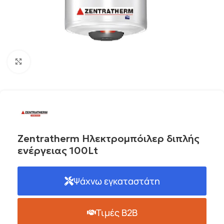
Click to enlarge
Zentratherm Ηλεκτρομπόιλερ διπλής
ενέργειας 100Lt
Ψάχνω εγκαταστάτη
Τιμές B2B