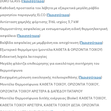
DURO GLASS (
Περισσότερα
)
Καθοδική προστασία του λέβητα με εξαιρετικά μεγάλη ράβδο
μαγνησίου παραγωγής ELCO (
Περισσότερα
)
Αντίσταση χαμηλής φόρτισης 316L ισχύος 3,7 kW
Θερμοστάτης ασφαλείας με ενσωματωμένη ειδική θερμοηλεκτρική
ασφάλεια (
Περισσότερα
)
Βαλβίδα ασφαλείας με μεμβράνη και αποχέτευση (
Περισσότερα
)
Εξωτερικό θερμόμετρο (μοντέλα ΚΑΘΕΤΑ & ΟΡΙΖΟΝΤΙΑ ΤΟΙΧΟΥ)
Ενδεικτική λυχνία λειτουργίας
Μεγάλη φλάντζα επιθεώρησης για ευκολότερη συντήρηση του
θερμοσίφωνα
Ενισχυμένη μόνωση οικολογικής πολυουρεθάνης (
Περισσότερα
)
Μοντέλα Θερμοσίφωνα: ΚΑΘΕΤΑ ΤΟΙΧΟΥ, ΟΡΙΖΟΝΤΙΑ ΤΟΙΧΟΥ,
ΟΡΙΖΟΝΤΙΑ ΤΟΙΧΟΥ ΑΡΙΣΤΕΡΑ & ΔΑΠΕΔΟΥ ΠΑΤΑΡΙΟΥ
Μοντέλα Θερμοσίφωνα διπλής ενέργειας (Boiler): ΚΑΘΕΤΑ ΤΟΙΧΟΥ,
ΚΑΘΕΤΑ ΤΟΙΧΟΥ ΑΡΙΣΤΕΡΑ, ΚΑΘΕΤΑ ΤΟΙΧΟΥ ΔΕΞΙΑ. ΟΡΙΖΟΝΤΙΑ