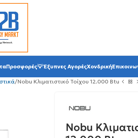
τα
Προσφορές
💡 Έξυπνες Αγορές
Χονδρική
Επικοινω
ιστικά
Nobu Κλιματιστικό Τοίχου 12.000 Btu
Nobu Κλιματισ