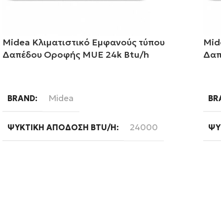
Midea Κλιματιστικό Εμφανούς τύπου
Mid
Δαπέδου Οροφής MUE 24k Btu/h
Δαπ
Διαβάστε περισσότερα
Δι
Midea
BRAND
BR
24000
ΨΥΚΤΙΚΉ ΑΠΌΔΟΣΗ BTU/H
ΨΥ
Ready
WIFI
WI
ΦΆ