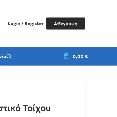
Login / Register
Εγγραφή
0
νία
0,00
€
τικό Τοίχου