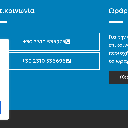
πικοινωνία
Ωράρ
Για την
+30 2310 535975
επικοιν
περιοχή
+30 2310 536696
το ωράρ
Ω