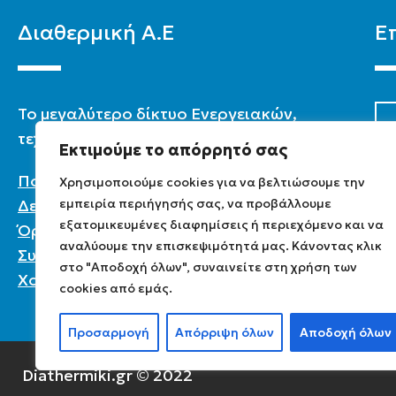
Διαθερμική Α.Ε
Ε
To μεγαλύτερο δίκτυο Ενεργειακών,
τεχνικών & καταστημάτων στην Ελλάδα.
Εκτιμούμε το απόρρητό σας
Πολιτική Προστασίας Προσωπικών
Χρησιμοποιούμε cookies για να βελτιώσουμε την
Δεδομένων
εμπειρία περιήγησής σας, να προβάλλουμε
εξατομικευμένες διαφημίσεις ή περιεχόμενο και να
Όροι χρήσης
αναλύουμε την επισκεψιμότητά μας. Κάνοντας κλικ
Συχνές ερωτήσεις
στο "Αποδοχή όλων", συναινείτε στη χρήση των
Χονδρική
cookies από εμάς.
Προσαρμογή
Απόρριψη όλων
Αποδοχή όλων
Diathermiki.gr © 2022