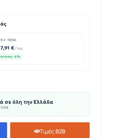
ράς
5+ TEM.
7,91
€
/τεμ.
κπτωση -4%
 σε όλη την Ελλάδα
700€
Τιμές B2B