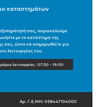
ιο καταστημάτων
 εξυπηρέτησή σας, παρακαλούμε
ωνήστε με το κατάστημα της
ς σας, ώστε να ενημερωθείτε για
ιο λειτουργίας του.
ράριο λειτουργίας : 07:30 – 16:00
Αρ. Γ.Ε.ΜΗ: 058447104000