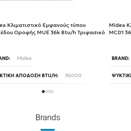
ea Κλιματιστικό Εμφανούς τύπου
Midea Κ
έδου Οροφής MUE 36k Btu/h Τριφασικό
MCD1 36
αβάστε περισσότερα
Διαβάστ
Midea
AND
BRAND
36000
ΚΤΙΚΉ ΑΠΌΔΟΣΗ BTU/H
ΨΥΚΤΙΚ
Ready
FI
ΦΆΣΗ
Τριφασική
ΣΗ
WIFI
Brands