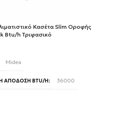
λιματιστικό Κασέτα Slim Οροφής
Midea Κλιμα
k Btu/h Τριφασικό
18k Btu/h
ε περισσότερα
Διαβάστε περ
Midea
Mi
BRAND
36000
Ή ΑΠΌΔΟΣΗ BTU/H
ΨΥΚΤΙΚΉ ΑΠ
Τριφασική
Ready