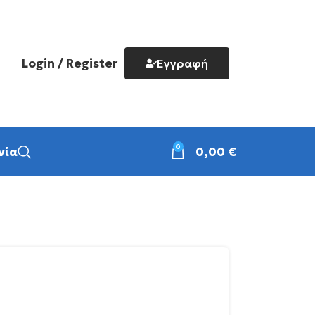
Login / Register
Εγγραφή
0
νία
0,00
€