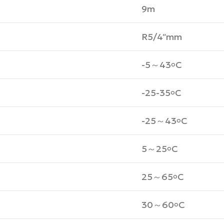
9m
R5/4″mm
-5～43
C
o
-25-35
C
o
-25～43
C
o
5～25
C
o
25～65
C
o
30～60
C
o