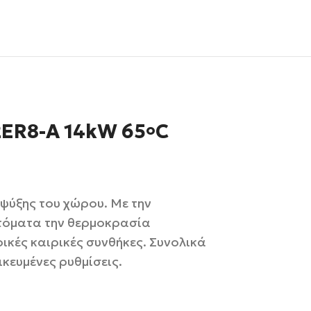
ER8-A 14kW 65
C
o
ψύξης του χώρου. Με την
υτόματα την θερμοκρασία
ικές καιρικές συνθήκες. Συνολικά
ικευμένες ρυθμίσεις.