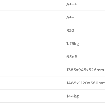
A+++
A++
R32
1.75kg
65dB
1385x945x526mm
1465x1120x560m
144kg