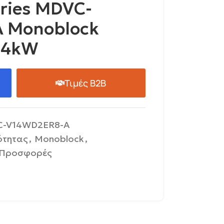
eries MDVC-
 Monoblock
14kW
Τιμές B2B
-V14WD2ER8-A
ότητας
,
Monoblock
,
Προσφορές