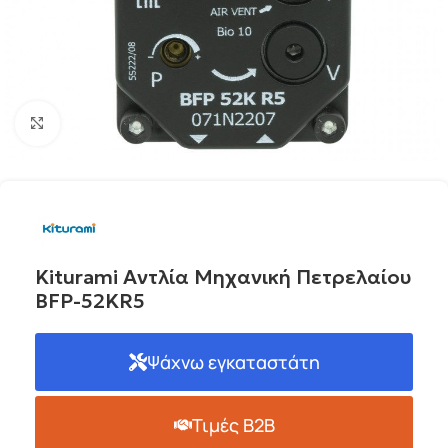
Click to enlarge
Kiturami Αντλία Μηχανική Πετρελαίου
BFP-52KR5
Ψάχνω εγκαταστάτη
Τιμές B2B