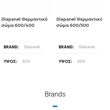
Diapanel Θερμαντικό
Diapanel Θερμαντικό
σώμα 600/400
σώμα 600/500
Διαβάστε περισσότερα
Διαβάστε περισσότερα
BRAND
Diapanel
BRAND
Diapanel
ΎΨΟΣ
600
ΎΨΟΣ
600
ΜΉΚΟΣ
400
ΜΉΚΟΣ
500
ΤΎΠΟΣ ΒΡΌΓΧΟΥ
ΤΎΠΟΣ ΒΡΌΓΧΟΥ
Brands
Εξωτερικού Βρόγχου
Εξωτερικού Βρόγχου