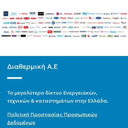
ΤΎΠΟΣ ΣΤΗΛΏΝ
ΤΎΠΟΣ ΣΤΗΛΏΝ
Δίστηλο
,
Μονόστηλο
,
Δίστηλο
,
Μονόστηλο
,
Τρίστηλο
Τρίστηλο
Διαθερμική Α.Ε
To μεγαλύτερο δίκτυο Ενεργειακών,
τεχνικών & καταστημάτων στην Ελλάδα.
Πολιτική Προστασίας Προσωπικών
Δεδομένων