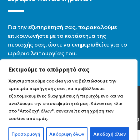
Για την εξυπηρέτησή σας, παρακαλούμε
επικοινωνήστε με το κατάστημα της
περιοχής σας, ώστε να ενημερωθείτε για το
ωράριο λειτουργίας του.
Εκτιμούμε το απόρρητό σας
Ωράριο λειτουργίας : 07:30 – 16:00
Χρησιμοποιούμε cookies για να βελτιώσουμε την
εμπειρία περιήγησής σας, να προβάλλουμε
εξατομικευμένες διαφημίσεις ή περιεχόμενο και να
Diathermiki.gr © 2022
αναλύουμε την επισκεψιμότητά μας. Κάνοντας κλικ
στο "Αποδοχή όλων", συναινείτε στη χρήση των
cookies από εμάς.
Αρ. Γ.Ε.ΜΗ: 0584471040
Προσαρμογή
Απόρριψη όλων
Αποδοχή όλων
0