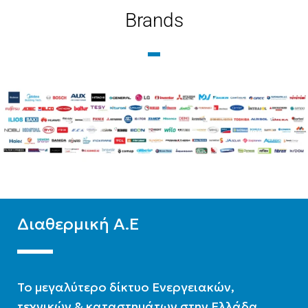
ΤΎΠΟΣ ΒΡΌΓΧΟΥ
ΤΎΠΟΣ ΒΡΌΓΧΟΥ
Brands
Εξωτερικού Βρόγχου
Εξωτερικού Βρόγχου
ΤΎΠΟΣ ΣΤΗΛΏΝ
ΤΎΠΟΣ ΣΤΗΛΏΝ
Δίστηλο
,
Μονόστηλο
,
Δίστηλο
,
Μονόστηλο
,
Τρίστηλο
Τρίστηλο
Διαθερμική Α.Ε
To μεγαλύτερο δίκτυο Ενεργειακών,
τεχνικών & καταστημάτων στην Ελλάδα.