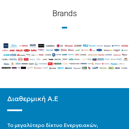
ΤΎΠΟΣ ΒΡΌΓΧΟΥ
ΤΎΠΟΣ ΒΡΌΓΧΟΥ
Brands
Εξωτερικού Βρόγχου
Εξωτερικού Βρόγχου
ΤΎΠΟΣ ΣΤΗΛΏΝ
ΤΎΠΟΣ ΣΤΗΛΏΝ
Δίστηλο
,
Μονόστηλο
,
Δίστηλο
,
Μονόστηλο
,
Τρίστηλο
Τρίστηλο
Διαθερμική Α.Ε
To μεγαλύτερο δίκτυο Ενεργειακών,