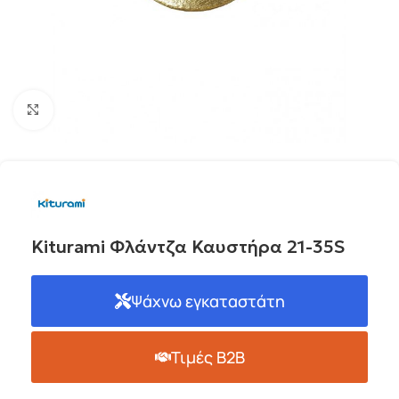
Click to enlarge
Kiturami Φλάντζα Καυστήρα 21-35S
Ψάχνω εγκαταστάτη
Τιμές B2B