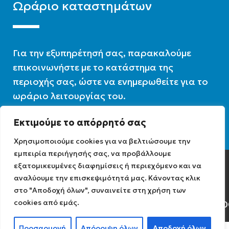
Ωράριο καταστημάτων
Για την εξυπηρέτησή σας, παρακαλούμε
επικοινωνήστε με το κατάστημα της
περιοχής σας, ώστε να ενημερωθείτε για το
ωράριο λειτουργίας του.
Εκτιμούμε το απόρρητό σας
Ωράριο λειτουργίας : 07:30 – 16:00
Χρησιμοποιούμε cookies για να βελτιώσουμε την
εμπειρία περιήγησής σας, να προβάλλουμε
εξατομικευμένες διαφημίσεις ή περιεχόμενο και να
Diathermiki.gr © 2022
αναλύουμε την επισκεψιμότητά μας. Κάνοντας κλικ
στο "Αποδοχή όλων", συναινείτε στη χρήση των
cookies από εμάς.
Αρ. Γ.Ε.ΜΗ: 0584471040
Προσαρμογή
Απόρριψη όλων
Αποδοχή όλων
0