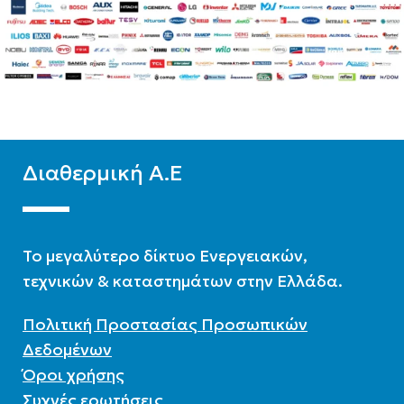
a
erm-
erm-
erm-
Διαθερμική Α.Ε
erm-
To μεγαλύτερο δίκτυο Ενεργειακών,
τεχνικών & καταστημάτων στην Ελλάδα.
Πολιτική Προστασίας Προσωπικών
Δεδομένων
Όροι χρήσης
Συχνές ερωτήσεις