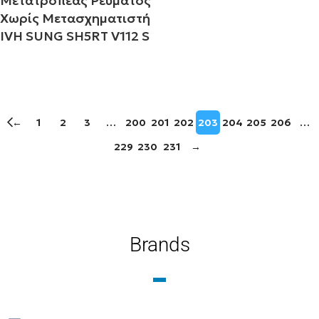
Μετατροπέας Ρεύματος
Χωρίς Μετασχηματιστή
rm
IVH SUNG SH5RT V112 S
Διαβάστε περισσότερα
←
1
2
3
…
200
201
202
203
204
205
206
…
229
230
231
→
i
r
Brands