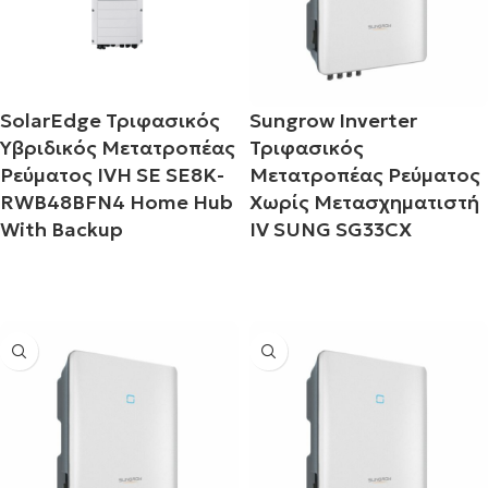
l
SolarEdge Τριφασικός
Sungrow Inverter
Υβριδικός Μετατροπέας
Τριφασικός
Ρεύματος IVH SE SE8K-
Μετατροπέας Ρεύματος
RWB48BFN4 Home Hub
Χωρίς Μετασχηματιστή
With Backup
IV SUNG SG33CX
Διαβάστε περισσότερα
Διαβάστε περισσότερα