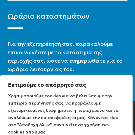
Ωράριο καταστημάτων
Για την εξυπηρέτησή σας, παρακαλούμε
επικοινωνήστε με το κατάστημα της
περιοχής σας, ώστε να ενημερωθείτε για το
ωράριο λειτουργίας του.
Εκτιμούμε το απόρρητό σας
Ωράριο λειτουργίας : 07:30 – 16:00
Χρησιμοποιούμε cookies για να βελτιώσουμε την
εμπειρία περιήγησής σας, να προβάλλουμε
εξατομικευμένες διαφημίσεις ή περιεχόμενο και να
Diathermiki.gr © 2022
αναλύουμε την επισκεψιμότητά μας. Κάνοντας κλικ
στο "Αποδοχή όλων", συναινείτε στη χρήση των
cookies από εμάς.
Αρ. Γ.Ε.ΜΗ: 0584471040