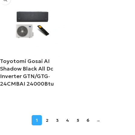
Toyotomi Gosai AI
Shadow Black All Dc
Inverter GTN/GTG‐
24CMBAI 24000Btu
Διαβάστε περισσότερα
1
2
3
4
5
6
→