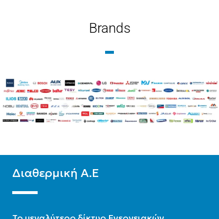
Brands
ΤΕΧΝΟΛΟΓΊΑ
ΤΕΧΝΟΛΟΓΊΑ
Ψύξη-Θέρμανση με
Ψύξη-Θέρμανση με
δυνατότητα ΖΝΧ
δυνατότητα ΖΝΧ
ΕΊΔΟΣ
ΕΊΔΟΣ
Μεσαίων θερμοκρασιών
Μεσαίων θερμοκρασιών
ΨΥΚΤΙΚΌ ΜΈΣΟ
R32
ΨΥΚΤΙΚΌ ΜΈΣΟ
R32
Διαθερμική Α.Ε
To μεγαλύτερο δίκτυο Ενεργειακών,