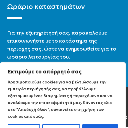
Ωράριο καταστημάτων
Για την εξυπηρέτησή σας, παρακαλούμε
επικοινωνήστε με το κατάστημα της
περιοχής σας, ώστε να ενημερωθείτε για το
ωράριο λειτουργίας του.
Εκτιμούμε το απόρρητό σας
Ωράριο λειτουργίας : 07:30 – 16:00
Χρησιμοποιούμε cookies για να βελτιώσουμε την
εμπειρία περιήγησής σας, να προβάλλουμε
εξατομικευμένες διαφημίσεις ή περιεχόμενο και να
Diathermiki.gr © 2022
αναλύουμε την επισκεψιμότητά μας. Κάνοντας κλικ
στο "Αποδοχή όλων", συναινείτε στη χρήση των
cookies από εμάς.
Αρ. Γ.Ε.ΜΗ: 0584471040