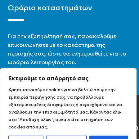
Ωράριο καταστημάτων
Για την εξυπηρέτησή σας, παρακαλούμε
επικοινωνήστε με το κατάστημα της
περιοχής σας, ώστε να ενημερωθείτε για το
ωράριο λειτουργίας του.
Εκτιμούμε το απόρρητό σας
Ωράριο λειτουργίας : 07:30 – 16:00
Χρησιμοποιούμε cookies για να βελτιώσουμε την
εμπειρία περιήγησής σας, να προβάλλουμε
εξατομικευμένες διαφημίσεις ή περιεχόμενο και να
Diathermiki.gr © 2022
αναλύουμε την επισκεψιμότητά μας. Κάνοντας κλικ
στο "Αποδοχή όλων", συναινείτε στη χρήση των
cookies από εμάς.
Αρ. Γ.Ε.ΜΗ: 0584471040