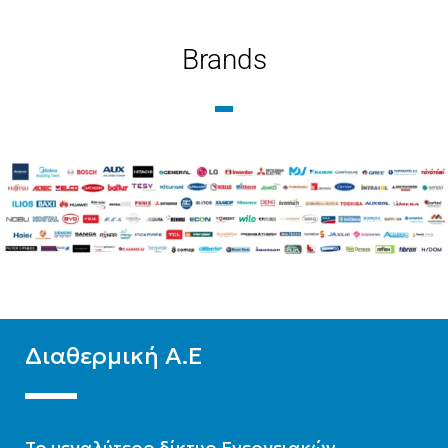
12
ΘΕΡΜΙΚΉ
Brands
ΕΊΔΟΣ
ΑΠΌΔΟΣΗ(KW)
Μεσαίων θερμοκρασιών
12
ΤΕΧΝΟΛΟΓΊΑ
ΤΕΧΝΟΛΟΓΊΑ
Ψύξη-Θέρμανση με
Ψύξη-Θέρμανση με
δυνατότητα ΖΝΧ
δυνατότητα ΖΝΧ
ΨΥΚΤΙΚΌ ΜΈΣΟ
R32
ΨΥΚΤΙΚΌ ΜΈΣΟ
R32
Διαθερμική Α.Ε
To μεγαλύτερο δίκτυο Ενεργειακών,