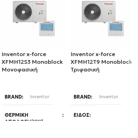
Inventor x-force
Inventor x-force
XFMH12S3 Monoblock
XFMH12T9 Monoblock
Μονοφασική
Τριφασική
Διαβάστε περισσότερα
Διαβάστε περισσότερα
BRAND
Inventor
BRAND
Inventor
ΘΕΡΜΙΚΉ
ΕΊΔΟΣ
ΑΠΌΔΟΣΗ(KW)
Μεσαίων θερμοκρασιών