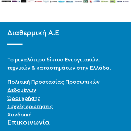
Ψύξη-Θέρμανση με
δυνατότητα ΖΝΧ
Μεσαίων θερμοκρασιών
ΨΥΚΤΙΚΌ ΜΈΣΟ
R32
ΨΥΚΤΙΚΌ ΜΈΣΟ
R32
Διαθερμική Α.Ε
To μεγαλύτερο δίκτυο Ενεργειακών,
τεχνικών & καταστημάτων στην Ελλάδα.
Πολιτική Προστασίας Προσωπικών
Δεδομένων
Όροι χρήσης
Συχνές ερωτήσεις
Χονδρική
Επικοινωνία