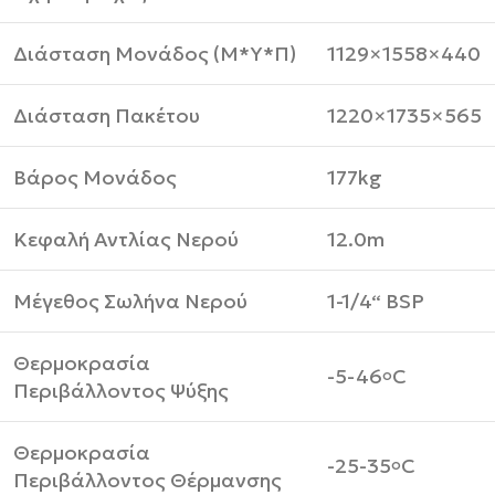
Διάσταση Μονάδος (Μ*Υ*Π)
1129×1558×440
Διάσταση Πακέτου
1220×1735×565
Βάρος Μονάδος
177kg
Κεφαλή Αντλίας Νερού
12.0m
Μέγεθος Σωλήνα Νερού
1-1/4“ BSP
Θερμοκρασία
-5-46
C
o
Περιβάλλοντος Ψύξης
Θερμοκρασία
-25-35
C
o
Περιβάλλοντος Θέρμανσης