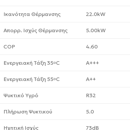
Ικανότητα Θέρμανσης
22.0kW
Απορρ. Ισχύς Θέρμανσης
5.00kW
COP
4.60
Ενεργειακή Τάξη 35
C
A+++
o
Ενεργειακή Τάξη 55
​C
A++
o
Ψυκτικό Υγρό
R32
Πλήρωση Ψυκτικού
5.0
Ηχητική Ισχύς
73dB