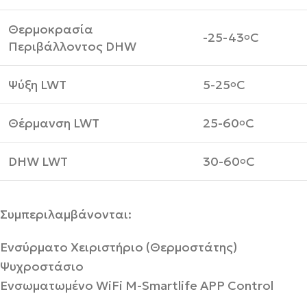
Θερμοκρασία
-25-43
C
o
Περιβάλλοντος DHW
Ψύξη LWT
5-25
C
o
Θέρμανση LWT
25-60
C
o
DHW LWT
30-60
C
o
Συμπεριλαμβάνονται:
Ενσύρματο Χειριστήριο (Θερμοστάτης)
Ψυχροστάσιο
Ενσωματωμένο WiFi M-Smartlife APP Control