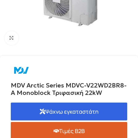
Click to enlarge
MDV Arctic Series MDVC-V22WD2BR8-
A Monoblock Τριφασική 22kW
Ψάχνω εγκαταστάτη
Τιμές B2B