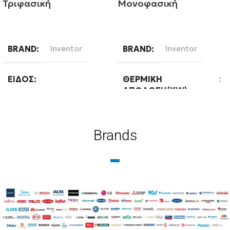
Τριφασική
Μονοφασική
Διαβάστε περισσότερα
Διαβάστε περισσότερα
BRAND
Inventor
BRAND
Inventor
ΕΊΔΟΣ
ΘΕΡΜΙΚΉ
ΑΠΌΔΟΣΗ(KW)
Μεσαίων θερμοκρασιών
16
Brands
ΘΕΡΜΙΚΉ
ΑΠΌΔΟΣΗ(KW)
ΤΕΧΝΟΛΟΓΊΑ
12
Ψύξη-Θέρμανση με
δυνατότητα ΖΝΧ
ΤΕΧΝΟΛΟΓΊΑ
ΕΊΔΟΣ