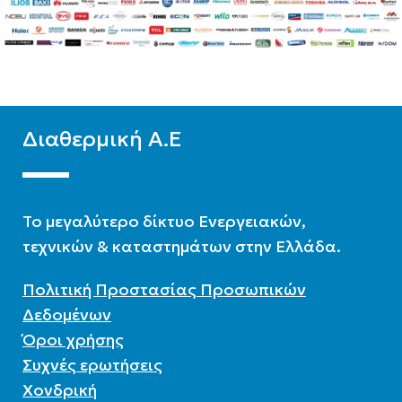
Ψύξη-Θέρμανση με
Μεσαίων θερμοκρασιών
δυνατότητα ΖΝΧ
ΨΥΚΤΙΚΌ ΜΈΣΟ
R32
ΨΥΚΤΙΚΌ ΜΈΣΟ
R32
Διαθερμική Α.Ε
To μεγαλύτερο δίκτυο Ενεργειακών,
τεχνικών & καταστημάτων στην Ελλάδα.
Πολιτική Προστασίας Προσωπικών
Δεδομένων
Όροι χρήσης
Συχνές ερωτήσεις
Χονδρική