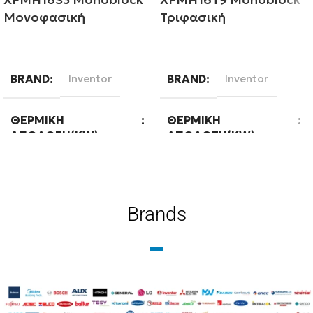
Μονοφασική
Τριφασική
Διαβάστε περισσότερα
Διαβάστε περισσότερα
BRAND
Inventor
BRAND
Inventor
ΘΕΡΜΙΚΉ
ΘΕΡΜΙΚΉ
ΑΠΌΔΟΣΗ(KW)
ΑΠΌΔΟΣΗ(KW)
16
16
Brands
ΤΕΧΝΟΛΟΓΊΑ
ΕΊΔΟΣ
Ψύξη-Θέρμανση με
Μεσαίων θερμοκρασιών
δυνατότητα ΖΝΧ
ΤΕΧΝΟΛΟΓΊΑ
ΕΊΔΟΣ