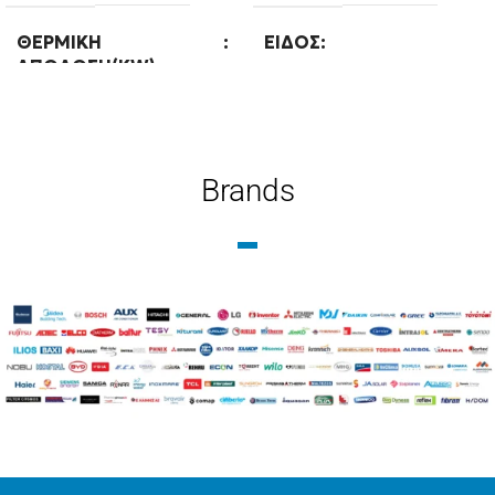
ΘΕΡΜΙΚΉ
ΕΊΔΟΣ
ΑΠΌΔΟΣΗ(KW)
Μεσαίων θερμοκρασιών
12
ΘΕΡΜΙΚΉ
Brands
ΕΊΔΟΣ
ΑΠΌΔΟΣΗ(KW)
Μεσαίων θερμοκρασιών
12
ΤΕΧΝΟΛΟΓΊΑ
ΤΕΧΝΟΛΟΓΊΑ
Ψύξη-Θέρμανση με
Ψύξη-Θέρμανση με
δυνατότητα ΖΝΧ
δυνατότητα ΖΝΧ
ΨΥΚΤΙΚΌ ΜΈΣΟ
R32
ΨΥΚΤΙΚΌ ΜΈΣΟ
R32