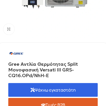
Click to enlarge
Gree Αντλία Θερμότητας Split
Μονοφασική Versati III GRS-
CQ16.OPd/NhH-E
Ψάχνω εγκαταστάτη
Τιμές B2B