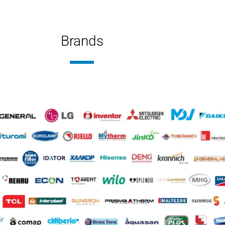
Ψύξη-Θ
ΧΝΟΛΟΓΊΑ
Brands
ξη-Θέρμανση με δυνατότητα ΖΝΧ
ΕΊΔΟΣ
R32
ΚΤΙΚΌ ΜΈΣΟ
ΨΥΚΤΙΚ