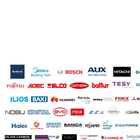
ΤΕΧΝΟΛΟΓΊΑ
ΤΕ
Ψύξη-Θέρμανση με δυνατότητα ΖΝΧ
Ψύ
R32
ΨΥΚΤΙΚΌ ΜΈΣΟ
ΨΥ