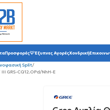
τα
Προσφορές
💡 Έξυπνες Αγορές
Χονδρική
Επικοινω
νοφασική Split
i III GRS-CQ12.OPd/NhH-E