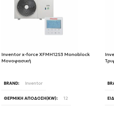
Inventor x-force XFMH12S3 Monoblock
Inv
Μονοφασική
Τρι
Διαβάστε περισσότερα
Δι
Inventor
BRAND
BR
12
ΘΕΡΜΙΚΉ ΑΠΌΔΟΣΗ(KW)
ΕΊ
Μεσαίων θερμοκρασιών
ΕΊΔΟΣ
ΘΕ