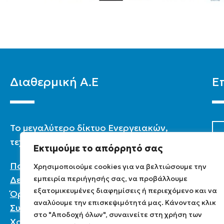
Διαθερμική Α.Ε
Ε
To μεγαλύτερο δίκτυο Ενεργειακών,
τεχνικών & καταστημάτων στην Ελλάδα.
Εκτιμούμε το απόρρητό σας
Πολιτική Προστασίας Προσωπικών
Χρησιμοποιούμε cookies για να βελτιώσουμε την
εμπειρία περιήγησής σας, να προβάλλουμε
Δεδομένων
εξατομικευμένες διαφημίσεις ή περιεχόμενο και να
Όροι χρήσης
αναλύουμε την επισκεψιμότητά μας. Κάνοντας κλικ
Συχνές ερωτήσεις
στο "Αποδοχή όλων", συναινείτε στη χρήση των
Χονδρική