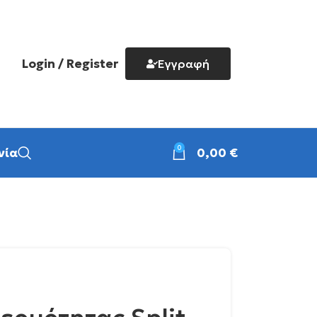
Login / Register
Εγγραφή
0
νία
0,00
€