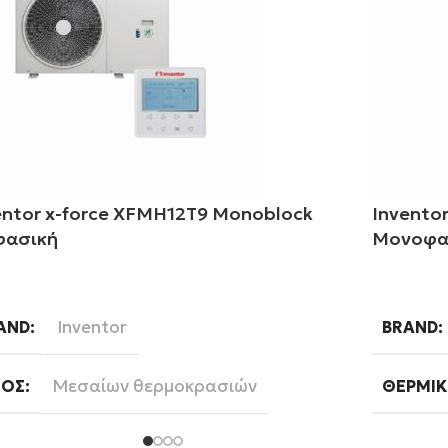
entor x-force XFMH12T9 Monoblock
Invento
φασική
Μονοφα
αβάστε περισσότερα
Διαβάστ
Inventor
AND
BRAND
Μεσαίων θερμοκρασιών
ΔΟΣ
ΘΕΡΜΙΚ
12
ΡΜΙΚΉ ΑΠΌΔΟΣΗ(KW)
ΤΕΧΝΟΛ