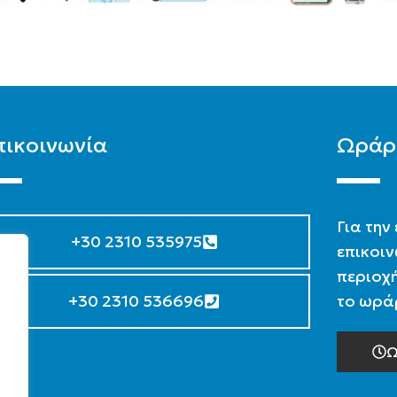
πικοινωνία
Ωράρ
Για την
+30 2310 535975
επικοιν
περιοχή
+30 2310 536696
το ωράρ
Ω