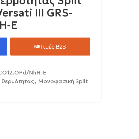
ερμότητας Split
rsati III GRS-
H-E
Τιμές B2B
CQ12.OPd/NhH-E
ς θερμότητας
,
Μονοφασική Split