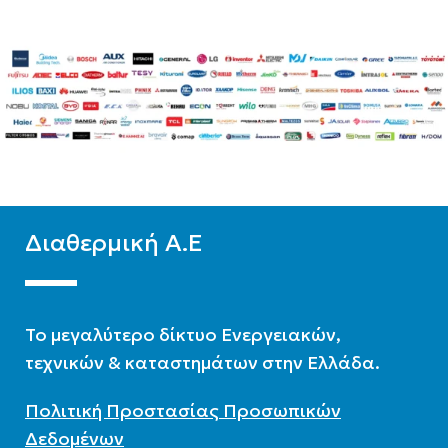
δυνατότητα ΖΝΧ
ΤΕΧΝΟΛΟΓΊΑ
ΕΊΔΟΣ
Ψύξη-Θέρμανση με
Μεσαίων θερμοκρασιών
δυνατότητα ΖΝΧ
ΨΥΚΤΙΚΌ ΜΈΣΟ
R32
ΨΥΚΤΙΚΌ ΜΈΣΟ
R32
Διαθερμική Α.Ε
To μεγαλύτερο δίκτυο Ενεργειακών,
τεχνικών & καταστημάτων στην Ελλάδα.
Πολιτική Προστασίας Προσωπικών
Δεδομένων