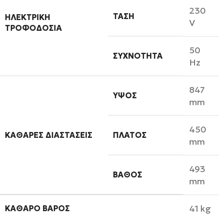
230
ΤΆΣΗ
ΗΛΕΚΤΡΙΚΉ
V
ΤΡΟΦΟΔΟΣΊΑ
50
ΣΥΧΝΌΤΗΤΑ
Hz
847
ΎΨΟΣ
mm
450
ΚΑΘΑΡΈΣ ΔΙΑΣΤΆΣΕΙΣ
ΠΛΆΤΟΣ
mm
493
ΒΆΘΟΣ
mm
41 kg
ΚΑΘΑΡΌ ΒΆΡΟΣ