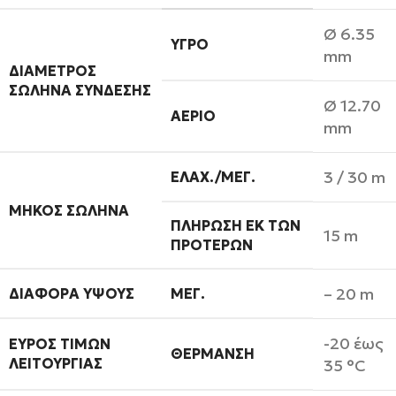
Ø 6.35
ΥΓΡΌ
mm
ΔΙΆΜΕΤΡΟΣ
ΣΩΛΉΝΑ ΣΎΝΔΕΣΗΣ
Ø 12.70
ΑΈΡΙΟ
mm
3 / 30 m
ΕΛΆΧ./ΜΈΓ.
ΜΉΚΟΣ ΣΩΛΉΝΑ
ΠΛΉΡΩΣΗ ΕΚ ΤΩΝ
15 m
ΠΡΟΤΈΡΩΝ
– 20 m
ΔΙΑΦΟΡΆ ΎΨΟΥΣ
ΜΈΓ.
-20 έως
ΕΎΡΟΣ ΤΙΜΏΝ
ΘΈΡΜΑΝΣΗ
ΛΕΙΤΟΥΡΓΊΑΣ
35 °C