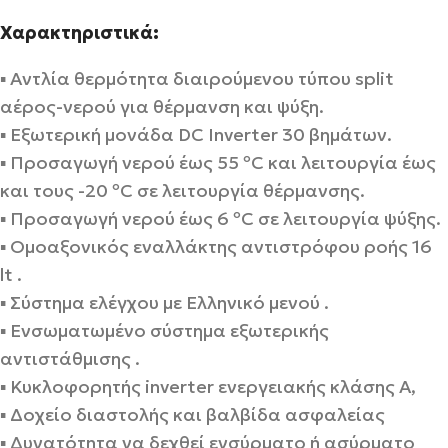
Χαρακτηριστικά:
▪ Αντλία θερμότητα διαιρούμενου τύπου split
αέρος-νερού για θέρμανση και ψύξη.
▪ Εξωτερική μονάδα DC Inverter 30 βημάτων.
▪ Προσαγωγή νερού έως 55 ºC και λειτουργία έως
και τους -20 ºC σε λειτουργία θέρμανσης.
▪ Προσαγωγή νερού έως 6 ºC σε λειτουργία ψύξης.
▪ Ομοαξονικός εναλλάκτης αντιστρόφου ροής 16
lt .
▪ Σύστημα ελέγχου με Ελληνικό μενού .
▪ Ενσωματωμένο σύστημα εξωτερικής
αντιστάθμισης .
▪ Κυκλοφορητής inverter ενεργειακής κλάσης Α,
▪ Δοχείο διαστολής και βαλβίδα ασφαλείας
▪ Δυνατότητα να δεχθεί ενσύρματο ή ασύρματο