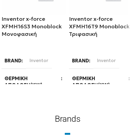
Inventor x-force
Inventor x-force
XFMH16S3 Monoblock
XFMH16T9 Monoblock
Μονοφασική
Τριφασική
Διαβάστε περισσότερα
Διαβάστε περισσότερα
BRAND
Inventor
BRAND
Inventor
ΘΕΡΜΙΚΉ
ΘΕΡΜΙΚΉ
ΑΠΌΔΟΣΗ(KW)
ΑΠΌΔΟΣΗ(KW)
16
16
Brands
ΤΕΧΝΟΛΟΓΊΑ
ΕΊΔΟΣ
Ψύξη-Θέρμανση με
Μεσαίων θερμοκρασιών