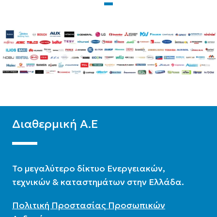
ΤΎΠΟΣ ΣΤΗΛΏΝ
ΤΎΠΟΣ ΣΤΗΛΏΝ
Δίστηλο
,
Μονόστηλο
,
Δίστηλο
,
Μονόστηλο
,
Τρίστηλο
Τρίστηλο
Διαθερμική Α.Ε
To μεγαλύτερο δίκτυο Ενεργειακών,
τεχνικών & καταστημάτων στην Ελλάδα.
Πολιτική Προστασίας Προσωπικών