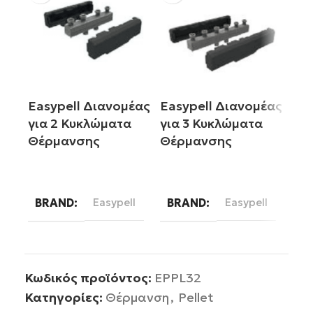
Easypell Διανομέας
Easypell Διανομέας
Eas
για 2 Κυκλώματα
για 3 Κυκλώματα
Κυ
Θέρμανσης
Θέρμανσης
DN2
Διαβάστε περισσότερα
Διαβάστε περισσότερα
BRAND
Easypell
BRAND
Easypell
B
Κωδικός προϊόντος:
EPPL32
Κατηγορίες:
Θέρμανση
,
Pellet