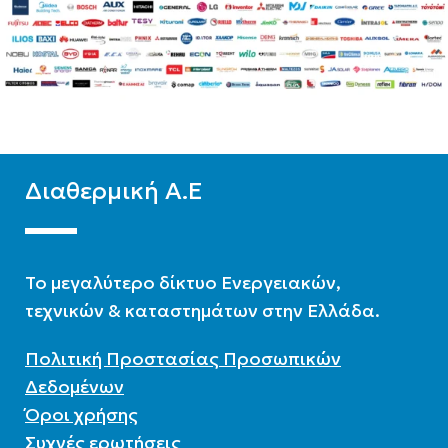
Δίστηλο
,
Μονόστηλο
,
Δίστηλο
,
Μονόστηλο
,
Τρίστηλο
Τρίστηλο
Διαθερμική Α.Ε
To μεγαλύτερο δίκτυο Ενεργειακών,
τεχνικών & καταστημάτων στην Ελλάδα.
Πολιτική Προστασίας Προσωπικών
Δεδομένων
Όροι χρήσης
Συχνές ερωτήσεις