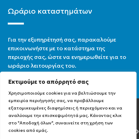
Ωράριο καταστημάτων
Για την εξυπηρέτησή σας, παρακαλούμε
επικοινωνήστε με το κατάστημα της
περιοχής σας, ώστε να ενημερωθείτε για το
ωράριο λειτουργίας του.
Εκτιμούμε το απόρρητό σας
Ωράριο λειτουργίας : 07:30 – 16:00
Χρησιμοποιούμε cookies για να βελτιώσουμε την
εμπειρία περιήγησής σας, να προβάλλουμε
εξατομικευμένες διαφημίσεις ή περιεχόμενο και να
Diathermiki.gr © 2022
αναλύουμε την επισκεψιμότητά μας. Κάνοντας κλικ
στο "Αποδοχή όλων", συναινείτε στη χρήση των
cookies από εμάς.
Αρ. Γ.Ε.ΜΗ: 0584471040