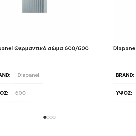
panel Θερμαντικό σώμα 600/600
Diapane
αβάστε περισσότερα
Διαβάστ
Diapanel
AND
BRAND
600
ΟΣ
ΎΨΟΣ
Εξωτερικού Βρόγχου
ΠΟΣ ΒΡΌΓΧΟΥ
ΜΉΚΟΣ
ΠΟΣ ΣΤΗΛΏΝ
ΤΎΠΟΣ 