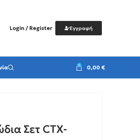
Login / Register
Εγγραφή
0
νία
0,00
€
δια Σετ CTX-