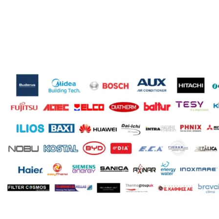
Δί
ΤΎΠΟΣ ΣΤΗΛΏΝ
Δίστηλο
,
Μονόστηλο
,
Τρίστηλο