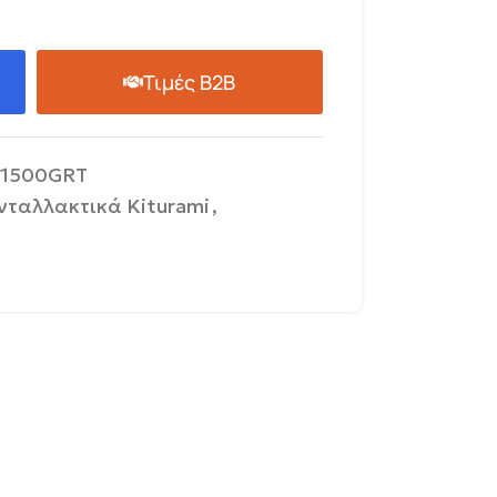
Τιμές B2B
1500GRT
νταλλακτικά Kiturami
,