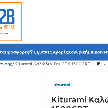
τα
Προσφορές
💡 Έξυπνες Αγορές
Χονδρική
Επικοινω
ανσης
Kiturami Καλώδια Σετ CTX-1500GRT
Kiturami Καλώ