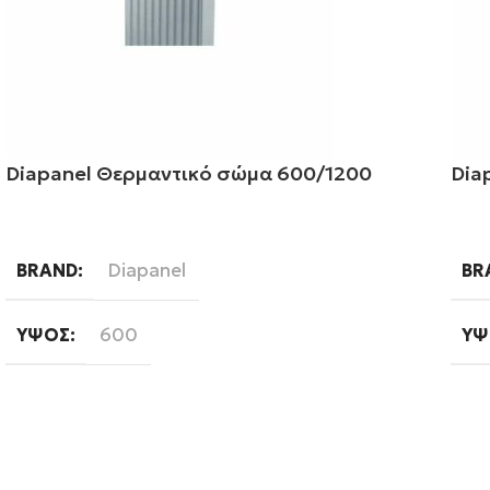
Diapanel Θερμαντικό σώμα 600/1200
Dia
Διαβάστε περισσότερα
Δι
Diapanel
BRAND
BR
600
ΎΨΟΣ
ΎΨ
1200
ΜΉΚΟΣ
ΤΎ
Εξωτερικού Βρόγχου
ΤΎΠΟΣ ΒΡΌΓΧΟΥ
ΤΎ