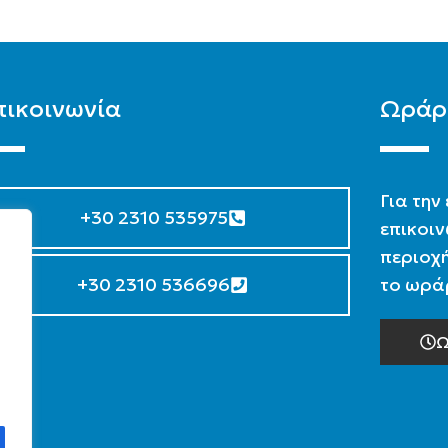
πικοινωνία
Ωράρ
Για την
+30 2310 535975
επικοιν
περιοχή
+30 2310 536696
το ωράρ
Ω