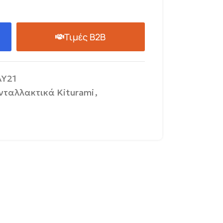
Τιμές B2B
Y21
νταλλακτικά Kiturami
,