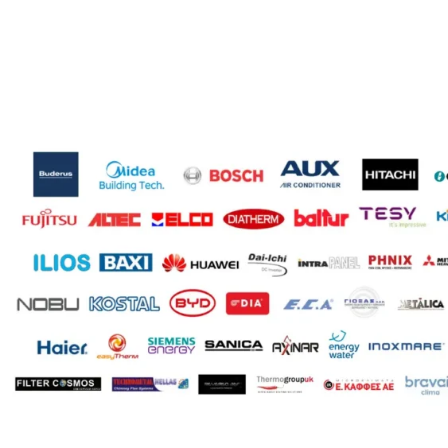
ΤΎΠΟΣ ΣΤΗΛΏΝ
ΤΎ
Δίστηλο
,
Μονόστηλο
,
Τρίστηλο
Δί