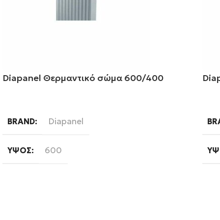
Diapanel Θερμαντικό σώμα 600/400
Dia
Διαβάστε περισσότερα
Δι
Diapanel
BRAND
BR
600
ΎΨΟΣ
ΎΨ
400
ΜΉΚΟΣ
ΜΉ
Εξωτερικού Βρόγχου
ΤΎΠΟΣ ΒΡΌΓΧΟΥ
ΤΎ