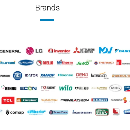
Brands
ΠΟΣ ΣΤΗΛΏΝ
ΤΎΠΟΣ 
στηλο
,
Μονόστηλο
,
Τρίστηλο
Δίστηλ