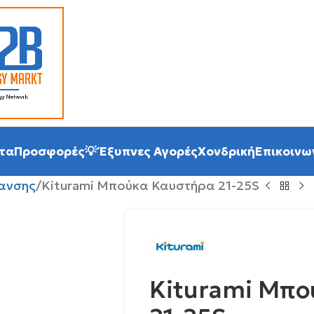
τα
Προσφορές
💡 Έξυπνες Αγορές
Χονδρική
Επικοινω
ανσης
Kiturami Μπούκα Καυστήρα 21-25S
Kiturami Μπ