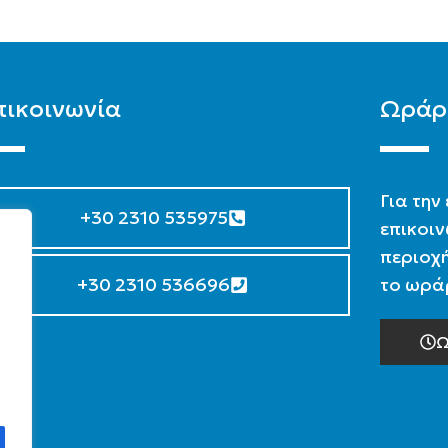
πικοινωνία
Ωράρ
Για την
+30 2310 535975
επικοιν
περιοχή
+30 2310 536696
το ωράρ
Ω