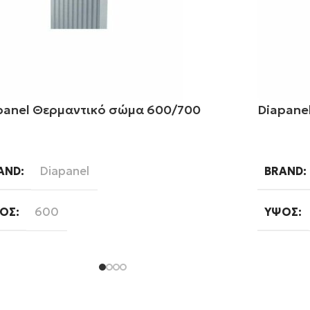
panel Θερμαντικό σώμα 600/700
Diapane
αβάστε περισσότερα
Διαβάστ
Diapanel
AND
BRAND
600
ΟΣ
ΎΨΟΣ
700
ΚΟΣ
ΜΉΚΟΣ
Εξωτερικού Βρόγχου
ΠΟΣ ΒΡΌΓΧΟΥ
ΤΎΠΟΣ 