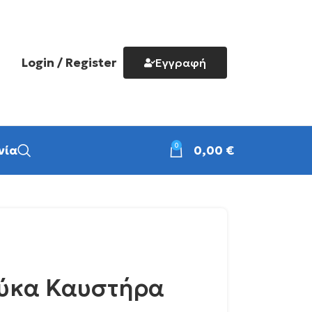
Login / Register
Εγγραφή
0
νία
0,00
€
ούκα Καυστήρα