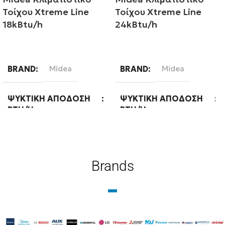
Τοίχου Xtreme Line
Τοίχου Xtreme Line
18kBtu/h
24kBtu/h
Διαβάστε περισσότερα
Διαβάστε περισσότερα
BRAND
Midea
BRAND
Midea
ΨΥΚΤΙΚΉ ΑΠΌΔΟΣΗ
ΨΥΚΤΙΚΉ ΑΠΌΔΟΣΗ
BTU/H
BTU/H
18000
24000
Brands
ΕΝΕΡΓΕΙΑΚΉ ΚΛΆΣΗ
ΕΝΕΡΓΕΙΑΚΉ ΚΛΆΣΗ
ΨΎΞΗΣ
ΨΎΞΗΣ
A++
A++