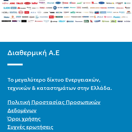
WIFI
Standard
WIFI
Standard
ΧΡΏΜΑ
Λευκό
ΧΡΏΜΑ
Λευκό
Διαθερμική Α.Ε
To μεγαλύτερο δίκτυο Ενεργειακών,
τεχνικών & καταστημάτων στην Ελλάδα.
Πολιτική Προστασίας Προσωπικών
Δεδομένων
Όροι χρήσης
Συχνές ερωτήσεις