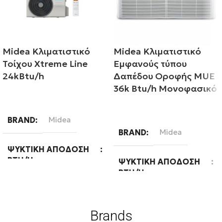
Midea Κλιματιστικό
Midea Κλιματιστικό
Τοίχου Xtreme Line
Εμφανούς τύπου
24kBtu/h
Δαπέδου Οροφής MUE
36k Btu/h Μονοφασικό
Διαβάστε περισσότερα
Διαβάστε περισσότερα
BRAND
Midea
BRAND
Midea
ΨΥΚΤΙΚΉ ΑΠΌΔΟΣΗ
BTU/H
ΨΥΚΤΙΚΉ ΑΠΌΔΟΣΗ
BTU/H
24000
36000
Brands
ΕΝΕΡΓΕΙΑΚΉ ΚΛΆΣΗ