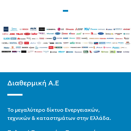
ΨΎΞΗΣ
WIFI
Ready
A++
ΦΆΣΗ
Μονοφασική
WIFI
Standard
ΧΡΏΜΑ
Λευκό
Διαθερμική Α.Ε
To μεγαλύτερο δίκτυο Ενεργειακών,
τεχνικών & καταστημάτων στην Ελλάδα.