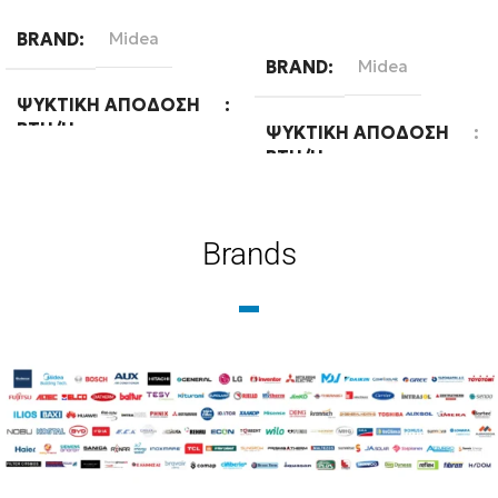
Διαβάστε περισσότερα
BRAND
Midea
BRAND
Midea
ΨΥΚΤΙΚΉ ΑΠΌΔΟΣΗ
BTU/H
ΨΥΚΤΙΚΉ ΑΠΌΔΟΣΗ
BTU/H
18000
24000
Brands
ΕΝΕΡΓΕΙΑΚΉ ΚΛΆΣΗ
ΨΎΞΗΣ
WIFI
Ready
A++
WIFI
Standard
ΧΡΏΜΑ
Λευκό