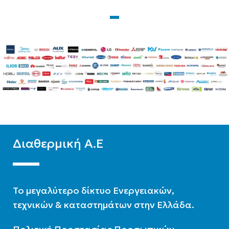
Zentratherm-evil
Zentratherm-evil
ΥΛΙΚΌ
Glass
ΥΛΙΚΌ
Glass
Διαθερμική Α.Ε
To μεγαλύτερο δίκτυο Ενεργειακών,
τεχνικών & καταστημάτων στην Ελλάδα.