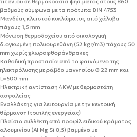
τιτανίου σε θερμοκρασία ψησίματος στους 860
βαθμούς σύμφωνα με τα πρότυπα DIN 4753
Μανδύας κλειστού κυκλώματος από χάλυβα
πάχους 1,5 mm
Μόνωση θερμοδοχείου από οικολογική
διογκωμένη πολυουρεθάνη (52 kgr/m3) πάχους 50
mm χωρίς χλωροφθοράνθρακες
Καθοδική προστασία από το φαινόμενο της
ηλεκτρόλυσης με ράβδο μαγνησίου Ø 22 mm και
L=500 mm
Ηλεκτρική αντίσταση 4KW με θερμοστάτη
ασφαλείας
Εναλλάκτης για λειτουργία με την κεντρική
θέρμανση (τριπλής ενεργείας)
Πλαίσιο συλλέκτη από προφίλ ειδικού κράματος
αλουμινίου (Al Mg Si 0,5) βαμμένο με