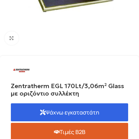
Click to enlarge
Zentratherm EGL 170Lt/3,06m² Glass
με οριζόντιο συλλέκτη
Ψάχνω εγκαταστάτη
Τιμές B2B