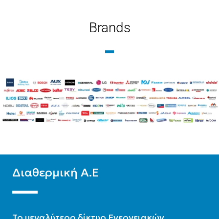
Brands
BRAND
BRAND
Zentratherm-evil
Zentratherm-evil
ΥΛΙΚΌ
Glass
ΥΛΙΚΌ
Glass
Διαθερμική Α.Ε
To μεγαλύτερο δίκτυο Ενεργειακών,