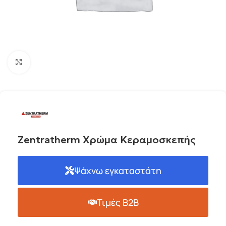
Click to enlarge
Zentratherm Χρώμα Κεραμοσκεπής
Ψάχνω εγκαταστάτη
Τιμές B2B