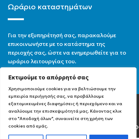
Ωράριο καταστημάτων
Για την εξυπηρέτησή σας, παρακαλούμε
επικοινωνήστε με το κατάστημα της
περιοχής σας, ώστε να ενημερωθείτε για το
ωράριο λειτουργίας του.
Εκτιμούμε το απόρρητό σας
Ωράριο λειτουργίας : 07:30 – 16:00
Χρησιμοποιούμε cookies για να βελτιώσουμε την
εμπειρία περιήγησής σας, να προβάλλουμε
εξατομικευμένες διαφημίσεις ή περιεχόμενο και να
Diathermiki.gr © 2022
αναλύουμε την επισκεψιμότητά μας. Κάνοντας κλικ
στο "Αποδοχή όλων", συναινείτε στη χρήση των
cookies από εμάς.
Αρ. Γ.Ε.ΜΗ: 0584471040