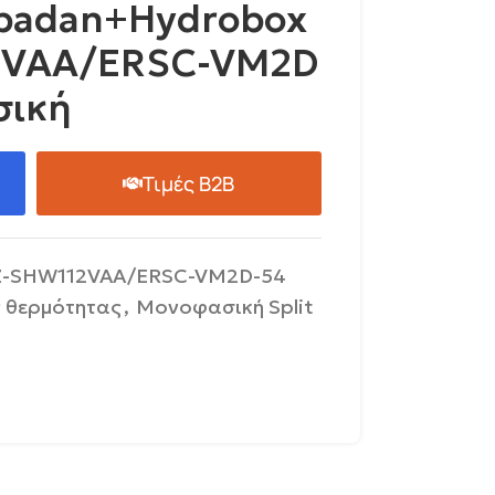
ubadan+Hydrobox
2VAA/ERSC-VM2D
σική
Τιμές B2B
-SHW112VAA/ERSC-VM2D-54
ς θερμότητας
,
Μονοφασική Split