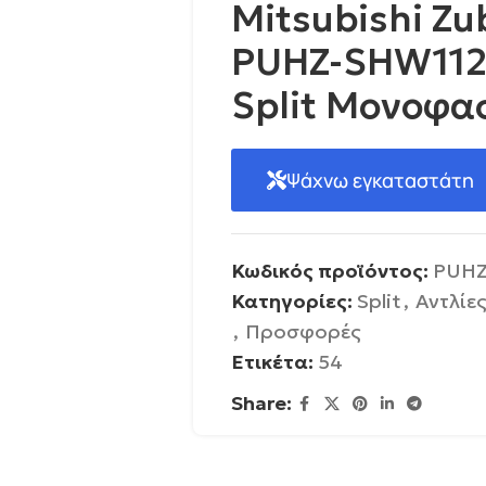
Mitsubishi Z
PUHZ-SHW11
Split Μονοφα
Ψάχνω εγκαταστάτη
Κωδικός προϊόντος:
PUHZ
Κατηγορίες:
Split
,
Αντλίε
,
Προσφορές
Ετικέτα:
54
Share: