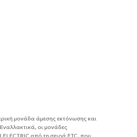
τερική μονάδα άμεσης εκτόνωσης και
Εναλλακτικά, οι μονάδες
I ELECTRIC από τη σειρά FTC, που