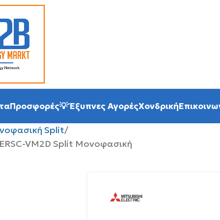
τα
Προσφορές
💡 Έξυπνες Αγορές
Χονδρική
Επικοινω
νοφασική Split
ERSC-VM2D Split Μονοφασική