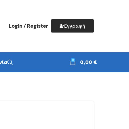
Login / Register
Εγγραφή
0
νία
0,00
€