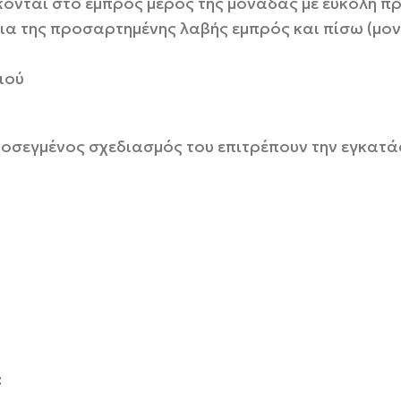
κονται στο εμπρός μέρος της μονάδας με εύκολη π
α της προσαρτημένης λαβής εμπρός και πίσω (μονά
ιού
ροσεγμένος σχεδιασμός του επιτρέπουν την εγκατάσ
:
: