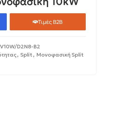
ονοφασική 10kW
Τιμές B2B
V10W/D2N8-B2
ότητας
,
Split
,
Μονοφασική Split