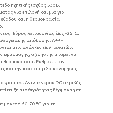
εδο ηχητικής ισχύος 53dB.
ατος για επιλογή και μία για
ό εξόδου και η θερμοκρασία
ο.
τος. Εύρος λειτουργίας έως -25°C.
εργειακής απόδοσης: A+++.
νται στις ανάγκες των πελατών.
ης εφαρμογής, ο χρήστης μπορεί να
αι θερμοκρασία. Ρυθμίστε τον
ιας και την πρόταση εξοικονόμησης
μοκρασίας. Αντλία νερού DC ακριβής
 επίτευξη σταθερότητας θέρμανση σε
 με νερό 60-70 °C για τη