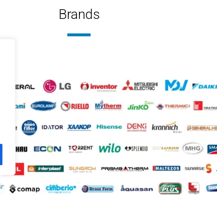
ΧΝΟΛΟΓΊΑ
Brands
ξη-Θέρμανση με δυνατότητα ΖΝΧ
ΕΊΔΟΣ
R32
ΚΤΙΚΌ ΜΈΣΟ
ΨΥΚΤΙΚ