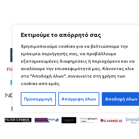
ΤΕΧΝΟΛΟΓΊΑ
ΤΕ
Ψύξη-Θέρμανση με δυνατότητα ΖΝΧ
Ψύ
Εκτιμούμε το απόρρητό σας
R32
ΨΥΚΤΙΚΌ ΜΈΣΟ
ΨΥ
Χρησιμοποιούμε cookies για να βελτιώσουμε την
εμπειρία περιήγησής σας, να προβάλλουμε
εξατομικευμένες διαφημίσεις ή περιεχόμενο και να
αναλύουμε την επισκεψιμότητά μας. Κάνοντας κλικ
στο "Αποδοχή όλων", συναινείτε στη χρήση των
cookies από εμάς.
Προσαρμογή
Απόρριψη όλων
Αποδοχή όλων