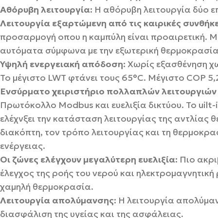
Αθόρυβη λειτουργία:
Η αθόρυβη λειτουργία δύο επ
Λειτουργία εξαρτώμενη από τις καιρικές συνθήκ
προσαρμογή οπου η καμπύλη είναι προαιρετική. Μό
αυτόματα σύμφωνα με την εξωτερική θερμοκρασία
Υψηλή ενεργειακή απόδοση:
Χωρίς εξασθένηση χω
Το μέγιστο LWT φτάνει τους 65°C. Μέγιστο C
Ενσύρματο χειριστήριο πολλαπλών λειτουργιών κ
Πρωτόκολλο Modbus και ευελιξία δικτύου. Το uilt-
ελέχνξει την κατάσταση λειτουργίας της αντλίας θ
διακόπτη, τον τρόπο λειτουργίας και τη θερμοκρ
ενέργειας.
Οι ζώνες ελέγχουν μεγαλύτερη ευελιξία:
Πιο ακρι
έλεγχος της ροής του νερού και ηλεκτρομαγνητική
χαμηλή θερμοκρασία.
Λειτουργία απολύμανσης:
Η λειτουργία απολύμανσ
διασφάλιση της υγείας και της ασφάλειας.