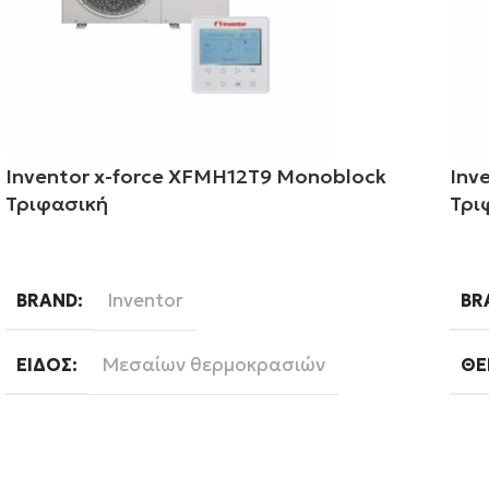
Inventor x-force XFMH12T9 Monoblock
Inv
Τριφασική
Τρι
Διαβάστε περισσότερα
Δι
Inventor
BRAND
BR
Μεσαίων θερμοκρασιών
ΕΊΔΟΣ
ΘΕ
12
ΘΕΡΜΙΚΉ ΑΠΌΔΟΣΗ(KW)
ΕΊ