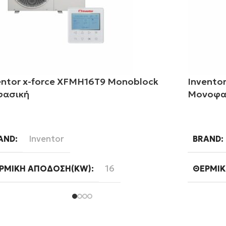
entor x-force XFMH16T9 Monoblock
Invento
φασική
Μονοφα
αβάστε περισσότερα
Διαβάστ
Inventor
AND
BRAND
16
ΡΜΙΚΉ ΑΠΌΔΟΣΗ(KW)
ΘΕΡΜΙΚ
Μεσαίων θερμοκρασιών
ΔΟΣ
ΤΕΧΝΟΛ
Ψύξη-Θ