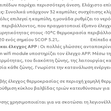
ιπέδων παρέχει περισσότερη άνεση. Ελάχιστο επίπ
ες:
Συνολικά υπάρχουν 32 καμπύλες συσχέτισης κλίμ
λις επιλεγεί η καμπύλη, η μονάδα ρυθμίζει το νερ
 περιβάλλοντος, που πραγματοποιεί έξυπνο έλεγχ
ρητικότητας στους -10°C θερμοκρασία περιβάλλον
OP 5,20 ενός σημείου SCOP 5.21,. Επίπεδο εν
αι έλεγχος APP :
Οι πολλές γλώσσες ανταποκρίνο
in wifi module υποστηρίζει τον έλεγχο APP. Μέσω τ
ερμότητας, του διακόπτη ζώνης, της λειτουργίας κ
ασία κάθε ζώνης. Γνωρίστε την κατανάλωση ενέργε
βής έλεγχος θερμοκρασίας σε περιοχή χαμηλή θερ
 ρύθμιση κύκλου βαλβίδας τριών κατευθύνσεων για
ης χρησιμοποιείται για να σκοτώσει τη λεγιονέλλα