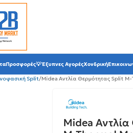
τα
Προσφορές
💡 Έξυπνες Αγορές
Χονδρική
Επικοινω
νοφασική Split
Midea Αντλία Θερμότητας Split M
Midea Αντλία 