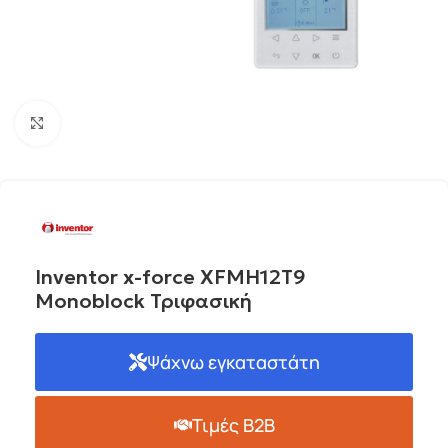
Click to enlarge
Inventor x-force XFMH12T9
Monoblock Τριφασική
Ψάχνω εγκαταστάτη
Τιμές B2B