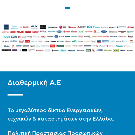
Μεσαίων θερμοκρασιών
Ψύξη-Θέρμανση με
δυνατότητα ΖΝΧ
ΤΕΧΝΟΛΟΓΊΑ
ΕΊΔΟΣ
Ψύξη-Θέρμανση με
δυνατότητα ΖΝΧ
Μεσαίων θερμοκρασιών
ΨΥΚΤΙΚΌ ΜΈΣΟ
R32
ΨΥΚΤΙΚΌ ΜΈΣΟ
R32
Διαθερμική Α.Ε
To μεγαλύτερο δίκτυο Ενεργειακών,
τεχνικών & καταστημάτων στην Ελλάδα.
Πολιτική Προστασίας Προσωπικών