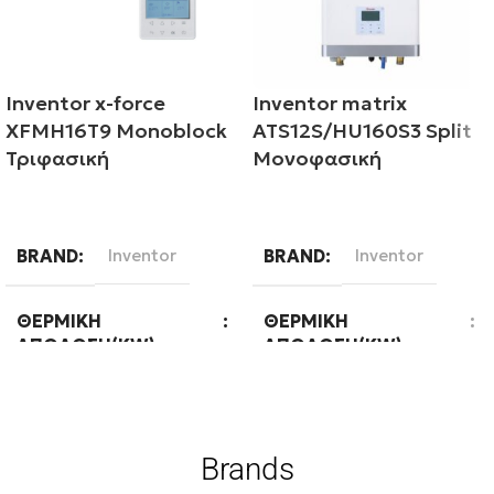
Inventor x-force
Inventor matrix
XFMH16T9 Monoblock
ATS12S/HU160S3 Split
Τριφασική
Μονοφασική
Διαβάστε περισσότερα
Διαβάστε περισσότερα
BRAND
Inventor
BRAND
Inventor
ΘΕΡΜΙΚΉ
ΘΕΡΜΙΚΉ
ΑΠΌΔΟΣΗ(KW)
ΑΠΌΔΟΣΗ(KW)
16
12
Brands
ΕΊΔΟΣ
ΤΕΧΝΟΛΟΓΊΑ