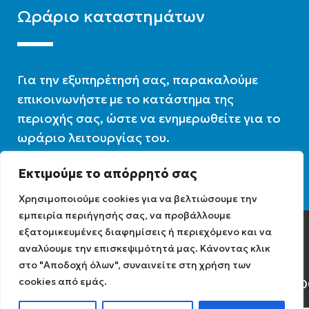
Ωράριο καταστημάτων
Για την εξυπηρέτησή σας, παρακαλούμε
επικοινωνήστε με το κατάστημα της
περιοχής σας, ώστε να ενημερωθείτε για το
ωράριο λειτουργίας του.
Εκτιμούμε το απόρρητό σας
Ωράριο λειτουργίας : 07:30 – 16:00
Χρησιμοποιούμε cookies για να βελτιώσουμε την
εμπειρία περιήγησής σας, να προβάλλουμε
εξατομικευμένες διαφημίσεις ή περιεχόμενο και να
Diathermiki.gr © 2022
αναλύουμε την επισκεψιμότητά μας. Κάνοντας κλικ
στο "Αποδοχή όλων", συναινείτε στη χρήση των
cookies από εμάς.
Αρ. Γ.Ε.ΜΗ: 0584471040