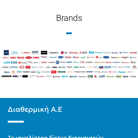
ΘΕΡΜΙΚΉ
Brands
ΕΊΔΟΣ
ΑΠΌΔΟΣΗ(KW)
Μεσαίων θερμοκρασιών
12
ΤΕΧΝΟΛΟΓΊΑ
ΤΕΧΝΟΛΟΓΊΑ
Ψύξη-Θέρμανση με
Ψύξη-Θέρμανση με
δυνατότητα ΖΝΧ
δυνατότητα ΖΝΧ
ΨΥΚΤΙΚΌ ΜΈΣΟ
R32
ΨΥΚΤΙΚΌ ΜΈΣΟ
R32
Διαθερμική Α.Ε
To μεγαλύτερο δίκτυο Ενεργειακών,