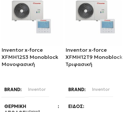
Inventor x-force
Inventor x-force
XFMH12S3 Monoblock
XFMH12T9 Monoblock
Μονοφασική
Τριφασική
Διαβάστε περισσότερα
Διαβάστε περισσότερα
BRAND
Inventor
BRAND
Inventor
ΘΕΡΜΙΚΉ
ΕΊΔΟΣ
ΑΠΌΔΟΣΗ(KW)
Μεσαίων θερμοκρασιών
12