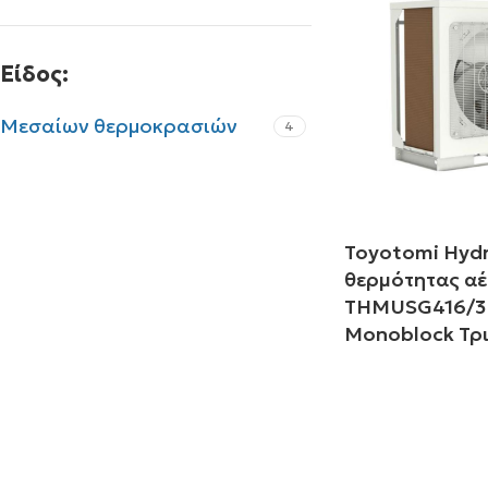
Είδος:
Μεσαίων θερμοκρασιών
4
Toyotomi Hydri
θερμότητας α
THMUSG416/3
Monoblock Τρ
Διαβάστε περισ