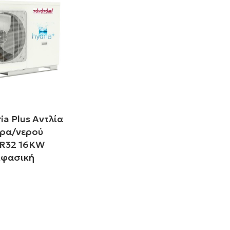
a Plus Αντλία
έρα/νερού
R32 16KW
ιφασική
σότερα