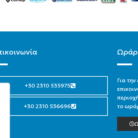
πικοινωνία
Ωράρ
Για την
+30 2310 535975
επικοιν
περιοχή
+30 2310 536696
το ωράρ
Ω