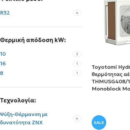
R32
4
Θερμική απόδοση kW:
10
2
16
1
Toyotomi Hydri
8
1
θερμότητας α
THMUSG408/1
Monoblock Μ
Τεχνολογία:
Διαβάστε περισ
Ψύξη-Θέρμανση με
4
δυνατότητα ΖΝΧ
SALE