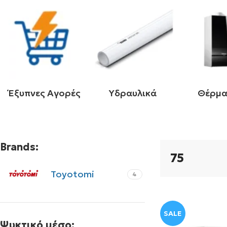
Έξυπνες Αγορές
Υδραυλικά
Θέρμ
Brands:
75
Toyotomi
4
SALE
Ψυκτικό μέσο: