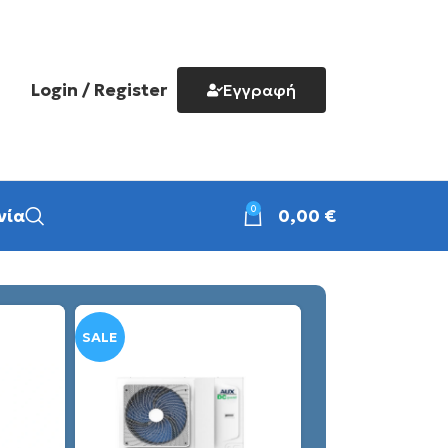
Login / Register
Εγγραφή
0
νία
0,00
€
SALE