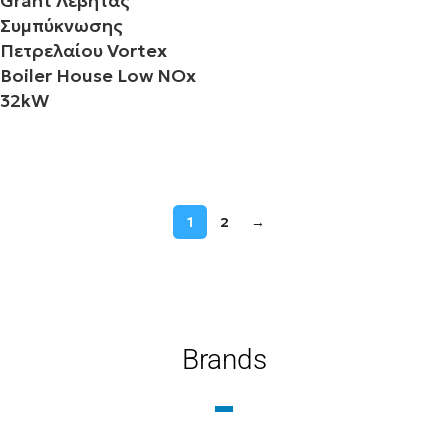
Grant Λέβητας
Συμπύκνωσης
Πετρελαίου Vortex
Boiler House Low NOx
32kW
Διαβάστε περισσότερα
1
2
→
Brands