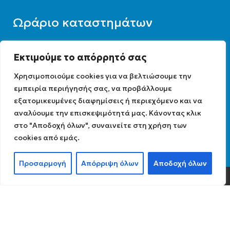
Ωράριο καταστημάτων
Εκτιμούμε το απόρρητό σας
Για την εξυπηρέτησή σας, παρακαλούμε
Χρησιμοποιούμε cookies για να βελτιώσουμε την
επικοινωνήστε με το κατάστημα της
εμπειρία περιήγησής σας, να προβάλλουμε
περιοχής σας, ώστε να ενημερωθείτε για το
εξατομικευμένες διαφημίσεις ή περιεχόμενο και να
ωράριο λειτουργίας του.
αναλύουμε την επισκεψιμότητά μας. Κάνοντας κλικ
στο "Αποδοχή όλων", συναινείτε στη χρήση των
cookies από εμάς.
Ωράριο λειτουργίας : 07:30 – 16:00
Προσαρμογή
Απόρριψη όλων
Αποδοχή όλων
0
Shop
Filters
My account
Cart
Diathermiki.gr © 2022
Αρ. Γ.Ε.ΜΗ: 0584471040