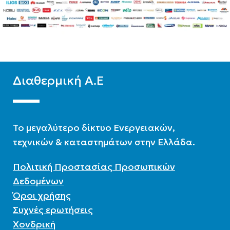
Δίστηλο
,
Μονόστηλο
,
Δίστηλο
,
Μονόστηλο
,
Τρίστηλο
Τρίστηλο
Διαθερμική Α.Ε
To μεγαλύτερο δίκτυο Ενεργειακών,
τεχνικών & καταστημάτων στην Ελλάδα.
Πολιτική Προστασίας Προσωπικών
Δεδομένων
Όροι χρήσης
Συχνές ερωτήσεις
Χονδρική