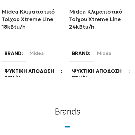
Midea Κλιματιστικό
Midea Κλιματιστικό
Τοίχου Xtreme Line
Τοίχου Xtreme Line
18kBtu/h
24kBtu/h
Διαβάστε περισσότερα
Διαβάστε περισσότερα
BRAND
Midea
BRAND
Midea
ΨΥΚΤΙΚΉ ΑΠΌΔΟΣΗ
ΨΥΚΤΙΚΉ ΑΠΌΔΟΣΗ
BTU/H
BTU/H
18000
24000
Brands
ΕΝΕΡΓΕΙΑΚΉ ΚΛΆΣΗ
ΕΝΕΡΓΕΙΑΚΉ ΚΛΆΣΗ
ΨΎΞΗΣ
ΨΎΞΗΣ
A++
A++