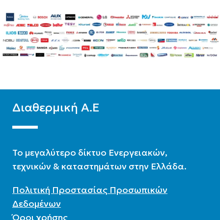
WIFI
Standard
WIFI
Standard
ΧΡΏΜΑ
Λευκό
ΧΡΏΜΑ
Λευκό
Διαθερμική Α.Ε
To μεγαλύτερο δίκτυο Ενεργειακών,
τεχνικών & καταστημάτων στην Ελλάδα.
Πολιτική Προστασίας Προσωπικών
Δεδομένων
Όροι χρήσης