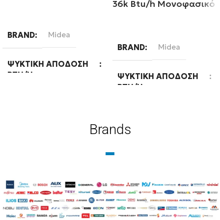
36k Btu/h Μονοφασικό
Διαβάστε περισσότερα
Διαβάστε περισσότερα
BRAND
Midea
BRAND
Midea
ΨΥΚΤΙΚΉ ΑΠΌΔΟΣΗ
BTU/H
ΨΥΚΤΙΚΉ ΑΠΌΔΟΣΗ
BTU/H
24000
36000
Brands
ΕΝΕΡΓΕΙΑΚΉ ΚΛΆΣΗ
ΨΎΞΗΣ
WIFI
Ready
A++
ΦΆΣΗ
Μονοφασική
WIFI
Standard