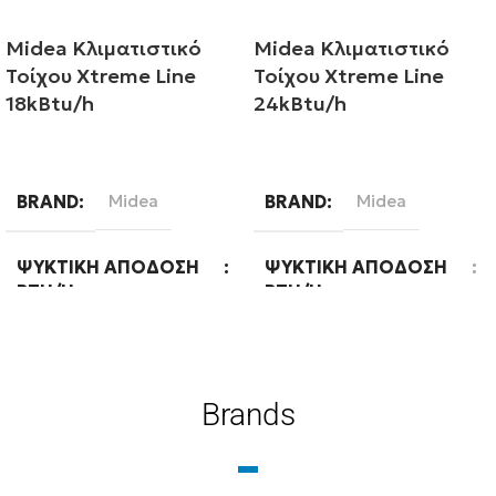
Midea Κλιματιστικό
Midea Κλιματιστικό
Τοίχου Xtreme Line
Τοίχου Xtreme Line
18kBtu/h
24kBtu/h
Διαβάστε περισσότερα
Διαβάστε περισσότερα
BRAND
Midea
BRAND
Midea
ΨΥΚΤΙΚΉ ΑΠΌΔΟΣΗ
ΨΥΚΤΙΚΉ ΑΠΌΔΟΣΗ
BTU/H
BTU/H
18000
24000
Brands
ΕΝΕΡΓΕΙΑΚΉ ΚΛΆΣΗ
ΕΝΕΡΓΕΙΑΚΉ ΚΛΆΣΗ
ΨΎΞΗΣ
ΨΎΞΗΣ