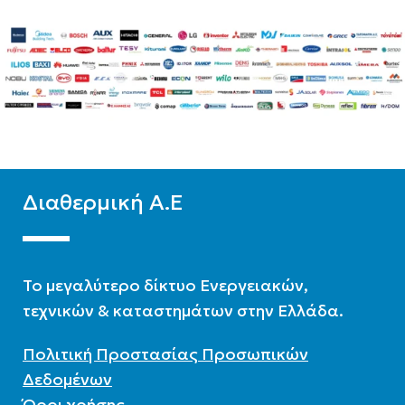
A++
A++
WIFI
Standard
WIFI
Standard
ΧΡΏΜΑ
Λευκό
ΧΡΏΜΑ
Λευκό
Διαθερμική Α.Ε
To μεγαλύτερο δίκτυο Ενεργειακών,
τεχνικών & καταστημάτων στην Ελλάδα.
Πολιτική Προστασίας Προσωπικών
Δεδομένων
Όροι χρήσης