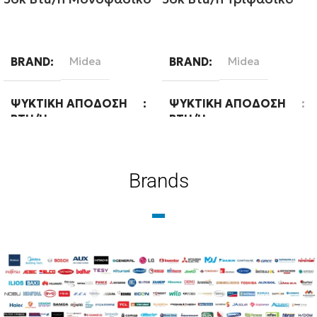
Διαβάστε περισσότερα
Διαβάστε περισσότερα
BRAND
Midea
BRAND
Midea
ΨΥΚΤΙΚΉ ΑΠΌΔΟΣΗ
ΨΥΚΤΙΚΉ ΑΠΌΔΟΣΗ
BTU/H
BTU/H
36000
36000
Brands
WIFI
Ready
WIFI
Ready
ΦΆΣΗ
Μονοφασική
ΦΆΣΗ
Τριφασική