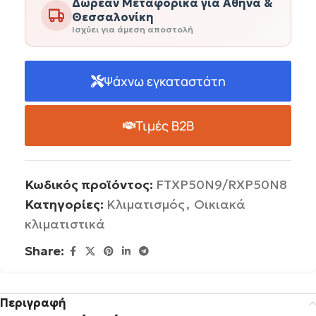
Δωρεάν Μεταφορικά για Αθήνα &
Θεσσαλονίκη
Ισχύει για άμεση αποστολή
Ψάχνω εγκαταστάτη
Τιμές B2B
Κωδικός προϊόντος:
FTXP50N9/RXP50N8
Κατηγορίες:
Κλιματισμός
,
Οικιακά
κλιματιστικά
Share:
Περιγραφή