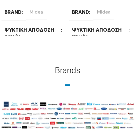
Διαβάστε περισσότερα
Διαβάστε περισσότερα
BRAND
Midea
BRAND
Midea
ΨΥΚΤΙΚΉ ΑΠΌΔΟΣΗ
ΨΥΚΤΙΚΉ ΑΠΌΔΟΣΗ
BTU/H
BTU/H
18000
24000
Brands
ΕΝΕΡΓΕΙΑΚΉ ΚΛΆΣΗ
ΕΝΕΡΓΕΙΑΚΉ ΚΛΆΣΗ
ΨΎΞΗΣ
ΨΎΞΗΣ
A++
A++
WIFI
Standard
WIFI
Standard
ΧΡΏΜΑ
Λευκό
ΧΡΏΜΑ
Λευκό