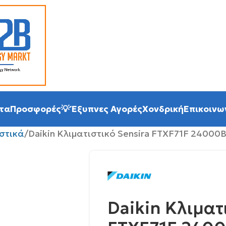
τα
Προσφορές
💡 Έξυπνες Αγορές
Χονδρική
Επικοινω
ιστικά
Daikin Κλιματιστικό Sensira FTXF71F 24000
Daikin Κλιματ