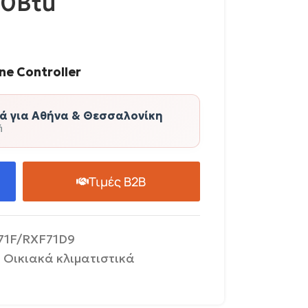
00Btu
ne Controller
 για Αθήνα & Θεσσαλονίκη
ή
Τιμές B2B
71F/RXF71D9
Οικιακά κλιματιστικά