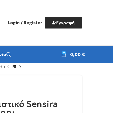
Login / Register
Εγγραφή
0
νία
0,00
€
Btu
ιστικό Sensira