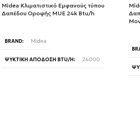
Midea Κλιματιστικό Εμφανούς τύπου
Mid
Δαπέδου Οροφής MUE 24k Btu/h
Δαπ
Μον
Διαβάστε περισσότερα
Δι
Midea
BRAND
BR
24000
ΨΥΚΤΙΚΉ ΑΠΌΔΟΣΗ BTU/H
ΨΥ
Ready
WIFI
WI
ΦΆ