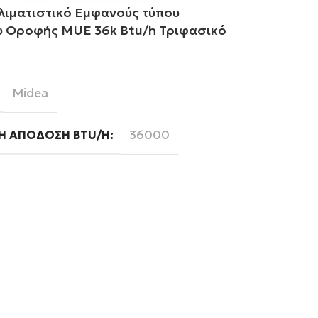
λιματιστικό Εμφανούς τύπου
Midea Κλιμα
 Οροφής MUE 36k Btu/h Τριφασικό
Δαπέδου Ορο
ε περισσότερα
Διαβάστε περ
Midea
Mi
BRAND
36000
Ή ΑΠΌΔΟΣΗ BTU/H
ΨΥΚΤΙΚΉ ΑΠ
Ready
Read
WIFI
Τριφασική
Τρι
ΦΆΣΗ