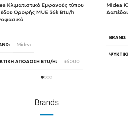
ea Κλιματιστικό Εμφανούς τύπου
Midea Κ
έδου Οροφής MUE 36k Btu/h
Δαπέδου
οφασικό
Διαβάστ
αβάστε περισσότερα
BRAND
Midea
AND
ΨΥΚΤΙΚ
36000
ΚΤΙΚΉ ΑΠΌΔΟΣΗ BTU/H
WIFI
Ready
FI
ΦΆΣΗ
Μονοφασική
ΣΗ
Brands