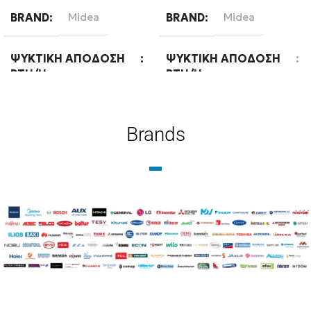
BRAND
Midea
BRAND
Midea
ΨΥΚΤΙΚΉ ΑΠΌΔΟΣΗ
ΨΥΚΤΙΚΉ ΑΠΌΔΟΣΗ
BTU/H
BTU/H
36000
36000
Brands
WIFI
Ready
WIFI
Ready
ΦΆΣΗ
Μονοφασική
ΦΆΣΗ
Τριφασική